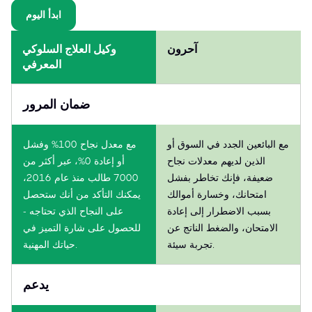
ابدأ اليوم
آحرون
وكيل العلاج السلوكي
المعرفي
ضمان المرور
مع البائعين الجدد في السوق أو
مع معدل نجاح 100% وفشل
الذين لديهم معدلات نجاح
أو إعادة 0%، عبر أكثر من
ضعيفة، فإنك تخاطر بفشل
7000 طالب منذ عام 2016،
امتحانك، وخسارة أموالك
يمكنك التأكد من أنك ستحصل
بسبب الاضطرار إلى إعادة
على النجاح الذي تحتاجه -
الامتحان، والضغط الناتج عن
للحصول على شارة التميز في
تجربة سيئة.
حياتك المهنية.
يدعم