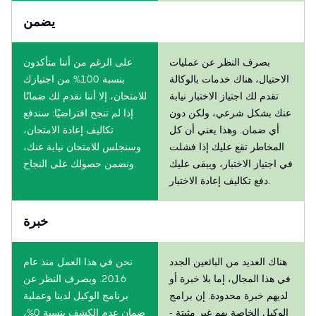
يضمن
بصرف النظر عن عمليات
على الرغم من أننا متأكدون
الاحتيال، هناك خدمات بالوكالة
بنسبة 100% من اجتيازك
تقدم لك اجتياز الاختبار نيابة
للامتحان، إلا أننا نقدم لك ضمانًا
عنك بشكل شرعي، ولكن دون
إذا لم تنجح افتراضيًا: سندفع
أي ضمان. وهذا يعني أن كل
تكاليف إعادة الامتحان،
المخاطر تقع عليك إذا فشلت
وسنجلس للامتحان نيابة عنك،
في اجتياز الاختبار، ويبقى عليك
ونضمن حصولك على النجاح.
دفع تكاليف إعادة الاختبار.
خبرة
هناك العديد من البائعين الجدد
نحن في هذا العمل منذ عام
في هذا المجال، إما بلا خبرة أو
2016. وبصرف النظر عن
لديهم خبرة محدودة. إن برامج
برنامج الوكيل لدينا وعملية
الوكيل الخاصة بهم غير مثبتة -
ضمان عدم الكشف بنسبة 0%،