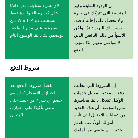
إن الردود البطيئة وغير
لأي شيء تحتاجه، نحن دائمًا
المتسقة التي تتركك في حيرة
على بُعد رسالة واحدة فقط
أو لا تحصل على إجابة كافية،
من WhatsApp. نستجيب
تسبب لك التوتر دائمًا. ولكن
بسرعة، على مدار الساعة،
الأسوأ من ذلك: البائعين الذين
ونضمن لك دائمًا الوضوح التام.
لا تتواصل معهم أبدًا بمجرد
الدفع.
شروط الدفع
إن الشروط التي تتطلب
بفضل شروط "الدفع بعد
دفعات مقدمة مقابل خدمات
اجتيازك للامتحان"، لن يتم
الوكيل تشكل دائمًا مخاطرة.
خصم أي شيء من جيبك حتى
ومن المؤسف أن هناك العديد
تتلقى تأكيدًا على اجتيازك
من عمليات الاحتيال التي تأخذ
للامتحان.
أموالك أولاً، قبل تقديم
الخدمة، ثم تختفي من أمامك.