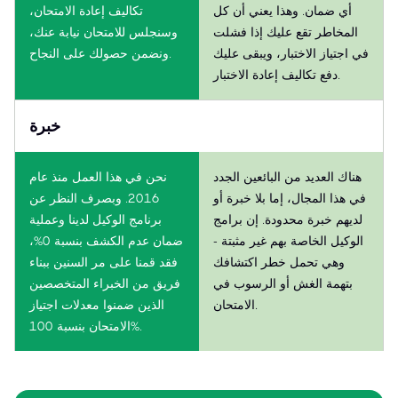
أي ضمان. وهذا يعني أن كل
تكاليف إعادة الامتحان،
المخاطر تقع عليك إذا فشلت
وسنجلس للامتحان نيابة عنك،
في اجتياز الاختبار، ويبقى عليك
ونضمن حصولك على النجاح.
دفع تكاليف إعادة الاختبار.
خبرة
هناك العديد من البائعين الجدد
نحن في هذا العمل منذ عام
في هذا المجال، إما بلا خبرة أو
2016. وبصرف النظر عن
لديهم خبرة محدودة. إن برامج
برنامج الوكيل لدينا وعملية
الوكيل الخاصة بهم غير مثبتة -
ضمان عدم الكشف بنسبة 0%،
وهي تحمل خطر اكتشافك
فقد قمنا على مر السنين ببناء
بتهمة الغش أو الرسوب في
فريق من الخبراء المتخصصين
الامتحان.
الذين ضمنوا معدلات اجتياز
الامتحان بنسبة 100%.