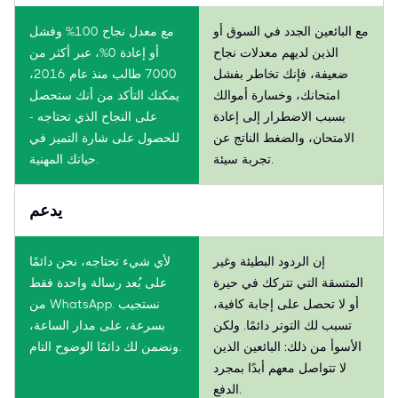
مع البائعين الجدد في السوق أو
مع معدل نجاح 100% وفشل
الذين لديهم معدلات نجاح
أو إعادة 0%، عبر أكثر من
ضعيفة، فإنك تخاطر بفشل
7000 طالب منذ عام 2016،
امتحانك، وخسارة أموالك
يمكنك التأكد من أنك ستحصل
بسبب الاضطرار إلى إعادة
على النجاح الذي تحتاجه -
الامتحان، والضغط الناتج عن
للحصول على شارة التميز في
تجربة سيئة.
حياتك المهنية.
يدعم
إن الردود البطيئة وغير
لأي شيء تحتاجه، نحن دائمًا
المتسقة التي تتركك في حيرة
على بُعد رسالة واحدة فقط
أو لا تحصل على إجابة كافية،
من WhatsApp. نستجيب
تسبب لك التوتر دائمًا. ولكن
بسرعة، على مدار الساعة،
الأسوأ من ذلك: البائعين الذين
ونضمن لك دائمًا الوضوح التام.
لا تتواصل معهم أبدًا بمجرد
الدفع.