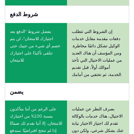
شروط الدفع
إن الشروط التي تتطلب
بفضل شروط "الدفع بعد
دفعات مقدمة مقابل خدمات
اجتيازك للامتحان"، لن يتم
الوكيل تشكل دائمًا مخاطرة.
خصم أي شيء من جيبك حتى
ومن المؤسف أن هناك العديد
تتلقى تأكيدًا على اجتيازك
من عمليات الاحتيال التي تأخذ
للامتحان.
أموالك أولاً، قبل تقديم
الخدمة، ثم تختفي من أمامك.
يضمن
بصرف النظر عن عمليات
على الرغم من أننا متأكدون
الاحتيال، هناك خدمات بالوكالة
بنسبة 100% من اجتيازك
تقدم لك اجتياز الاختبار نيابة
للامتحان، إلا أننا نقدم لك ضمانًا
عنك بشكل شرعي، ولكن دون
إذا لم تنجح افتراضيًا: سندفع