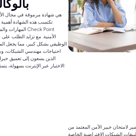
امتحان CCSE 156-315 بال
المهارات والمع
الأمنية. مع تزايد الطلب على
الوظيفي بشكل كبير، مما يجعل الم
الذين يسعون إلى تعميق خبراته
الاختبار عبر الإنترنت بسهولة، يت
 خبير الأمن المعتمد من Checkpoint، سيركز المرشحون على المهارات والمعرفة
بكات الافتراضية الخاصة (VPN)، وإدارة