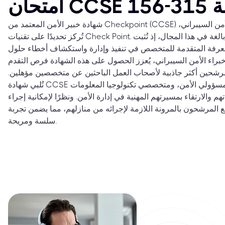
وكالة
شهادة خبير الأمن المعتمد من Checkpoint (CCSE) هي شهادة مرموقة في مجال الأمن السيبراني،
تُركز تحديدًا على تقنيات Check Point. تكتسب هذه الشهادة أهمية بالغة في هذا المجال، إذ تُثبت
رفة المتقدمة للمتخصص في تنفيذ وإدارة واستكشاف أخطاء حلول Check Point
 خبراء الأمن السيبراني، يُعزز الحصول على هذه الشهادة فرص التقدم
رشحين أكثر جاذبية لأصحاب العمل الباحثين عن متخصصين مؤهلين.
تُلبي شهادة CCSE احتياجات مهندسي الشبكات، ومسؤولي الأمن، ومتخصصي تكنولوجيا المعلومات
م والارتقاء بمسيرتهم المهنية في إدارة الأمن. ونظرًا لإمكانية إجراء
متع المرشحون بالمرونة اللازمة لإجرائه من منازلهم، مما يضمن تجربة
سلسة ومريحة.