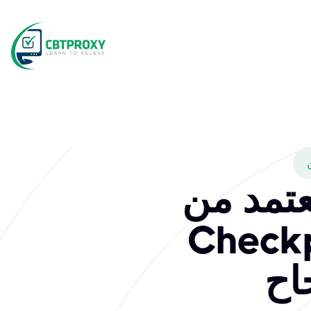
عتمد من
Ch عبر
اح