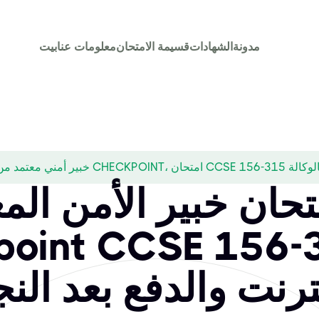
مدونة
الشهادات
قسيمة الامتحان
معلومات عنا
بيت
ي معتمد من CHECKPOINT، امتحان CCSE 156-315 بالوكالة
متحان خبير الأمن الم
eckpoint CCSE 156
نترنت والدفع بعد النج