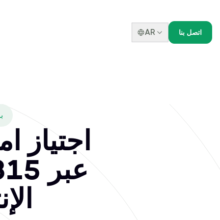
AR
اتصل بنا
خبير أمن
اجتياز ا
-315
الإ