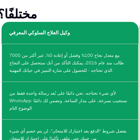
ما الذي يجعل CBT Proxy مختلفًا
وكيل العلاج السلوكي المعرفي
مع معدل نجاح 100% وفشل أو إعادة 0%، عبر أكثر من 7000
طالب منذ عام 2016، يمكنك التأكد من أنك ستحصل على النجاح
الذي تحتاجه - للحصول على شارة التميز في حياتك المهنية.
لأي شيء تحتاجه، نحن دائمًا على بُعد رسالة واحدة فقط من
WhatsApp. نستجيب بسرعة، على مدار الساعة، ونضمن لك دائمًا
الوضوح التام.
بفضل شروط "الدفع بعد اجتيازك للامتحان"، لن يتم خصم أي شيء
من جيبك حتى تتلقى تأكيدًا على اجتيازك للامتحان.