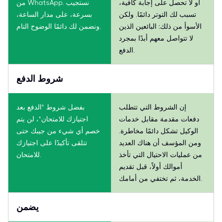
أو لا تحصل على إجابة كافية،
من WhatsApp. نستجيب
تسبب لك التوتر دائمًا. ولكن
بسرعة، على مدار الساعة،
الأسوأ من ذلك: البائعين الذين
ونضمن لك دائمًا الوضوح التام.
لا تتواصل معهم أبدًا بمجرد
الدفع.
شروط الدفع
إن الشروط التي تتطلب
بفضل شروط "الدفع بعد
دفعات مقدمة مقابل خدمات
اجتيازك للامتحان"، لن يتم
الوكيل تشكل دائمًا مخاطرة.
خصم أي شيء من جيبك حتى
ومن المؤسف أن هناك العديد
تتلقى تأكيدًا على اجتيازك
من عمليات الاحتيال التي تأخذ
للامتحان.
أموالك أولاً، قبل تقديم
الخدمة، ثم تختفي من أمامك.
يضمن