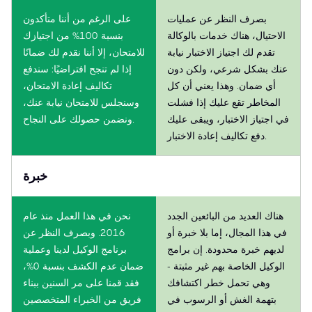
بصرف النظر عن عمليات
على الرغم من أننا متأكدون
الاحتيال، هناك خدمات بالوكالة
بنسبة 100% من اجتيازك
تقدم لك اجتياز الاختبار نيابة
للامتحان، إلا أننا نقدم لك ضمانًا
عنك بشكل شرعي، ولكن دون
إذا لم تنجح افتراضيًا: سندفع
أي ضمان. وهذا يعني أن كل
تكاليف إعادة الامتحان،
المخاطر تقع عليك إذا فشلت
وسنجلس للامتحان نيابة عنك،
في اجتياز الاختبار، ويبقى عليك
ونضمن حصولك على النجاح.
دفع تكاليف إعادة الاختبار.
خبرة
هناك العديد من البائعين الجدد
نحن في هذا العمل منذ عام
في هذا المجال، إما بلا خبرة أو
2016. وبصرف النظر عن
لديهم خبرة محدودة. إن برامج
برنامج الوكيل لدينا وعملية
الوكيل الخاصة بهم غير مثبتة -
ضمان عدم الكشف بنسبة 0%،
وهي تحمل خطر اكتشافك
فقد قمنا على مر السنين ببناء
بتهمة الغش أو الرسوب في
فريق من الخبراء المتخصصين