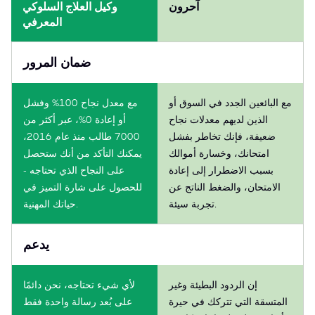
آحرون
وكيل العلاج السلوكي
المعرفي
ضمان المرور
مع البائعين الجدد في السوق أو
مع معدل نجاح 100% وفشل
الذين لديهم معدلات نجاح
أو إعادة 0%، عبر أكثر من
ضعيفة، فإنك تخاطر بفشل
7000 طالب منذ عام 2016،
امتحانك، وخسارة أموالك
يمكنك التأكد من أنك ستحصل
بسبب الاضطرار إلى إعادة
على النجاح الذي تحتاجه -
الامتحان، والضغط الناتج عن
للحصول على شارة التميز في
تجربة سيئة.
حياتك المهنية.
يدعم
إن الردود البطيئة وغير
لأي شيء تحتاجه، نحن دائمًا
المتسقة التي تتركك في حيرة
على بُعد رسالة واحدة فقط