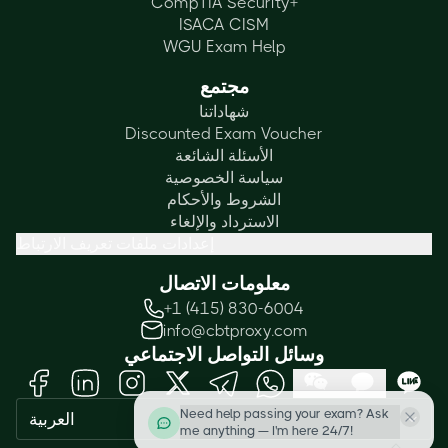
CompTIA Security+
ISACA CISM
WGU Exam Help
مجتمع
شهاداتنا
Discounted Exam Voucher
الأسئلة الشائعة
سياسة الخصوصية
الشروط والأحكام
الاسترداد والإلغاء
إعدادات ملفات تعريف الارتباط
معلومات الاتصال
+1 (415) 830-6004
info@cbtproxy.com
وسائل التواصل الاجتماعي
Need help passing your exam? Ask
العربية
me anything — I'm here 24/7!