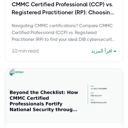
CMMC Certified Professional (CCP) vs.
Registered Practitioner (RP): Choosing
Your DIB Cybersecurity Starting Line
Navigating CMMC certifications? Compare CMMC
Certified Professional (CCP) vs. Registered
Practitioner (RP) to find your ideal DIB cybersecurity
role and career path.
→
اقرأ المزيد
min read
10