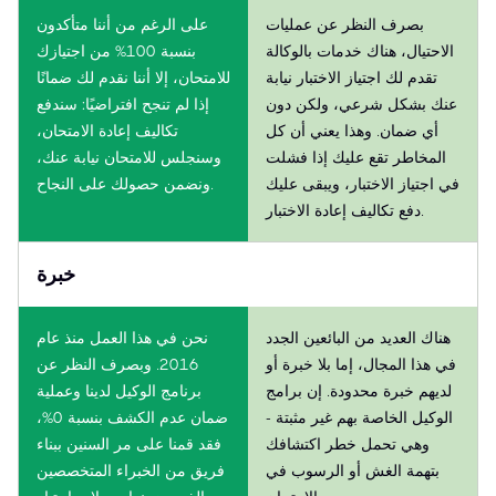
بصرف النظر عن عمليات
على الرغم من أننا متأكدون
الاحتيال، هناك خدمات بالوكالة
بنسبة 100% من اجتيازك
تقدم لك اجتياز الاختبار نيابة
للامتحان، إلا أننا نقدم لك ضمانًا
عنك بشكل شرعي، ولكن دون
إذا لم تنجح افتراضيًا: سندفع
أي ضمان. وهذا يعني أن كل
تكاليف إعادة الامتحان،
المخاطر تقع عليك إذا فشلت
وسنجلس للامتحان نيابة عنك،
في اجتياز الاختبار، ويبقى عليك
ونضمن حصولك على النجاح.
دفع تكاليف إعادة الاختبار.
خبرة
هناك العديد من البائعين الجدد
نحن في هذا العمل منذ عام
في هذا المجال، إما بلا خبرة أو
2016. وبصرف النظر عن
لديهم خبرة محدودة. إن برامج
برنامج الوكيل لدينا وعملية
الوكيل الخاصة بهم غير مثبتة -
ضمان عدم الكشف بنسبة 0%،
وهي تحمل خطر اكتشافك
فقد قمنا على مر السنين ببناء
بتهمة الغش أو الرسوب في
فريق من الخبراء المتخصصين