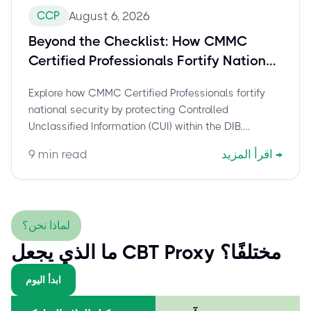
CCP
August 6, 2026
Beyond the Checklist: How CMMC
Certified Professionals Fortify National
Security through CUI Protection
Explore how CMMC Certified Professionals fortify
national security by protecting Controlled
Unclassified Information (CUI) within the DIB,
impacting critical infrastructure, and achieving
→
اقرأ المزيد
min read
9
CMMC Level 2 compliance. Learn the CCP's
strategic role and how to get certified.
لماذا نحن؟
ما الذي يجعل CBT Proxy مختلفًا؟
ابدأ اليوم