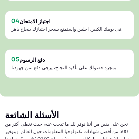
04
اجتياز الامتحان
في يومك الكبير، اجلس واستمتع بسحر اجتيازك بنجاح باهر.
05
دفع الرسوم
بمجرد حصولك على تأكيد النجاح، يرجى دفع ثمن جهودنا.
الأسئلة الشائعة
نحن على يقين من أننا نوفر لك ما تبحث عنه، حيث نغطي أكثر من
500 من أفضل شهادات تكنولوجيا المعلومات حول العالم. وبتوفير
خدمات الامتحانات بالوكالة مع معدلات نجاح 100.00%، سيكون لدينا