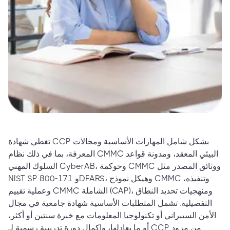
تغطي شهادة CCP بشكل شامل المهارات الأساسية ومجالات
المعرفة، بما في ذلك نظام CMMC البيئي المعقد، ومدونة قواعد
السلوك المهني CyberAB، وحوكمة CMMC ووثائق المصدر مثل
NIST SP 800-171 وDFARS، وهيكل نموذج CMMC وتنفيذه،
وعملية تقييم CMMC الشاملة (CAP)، ومنهجيات تحديد النطاق
التفصيلية. تشمل المتطلبات الأساسية شهادة جامعية في مجال
الأمن السيبراني أو تكنولوجيا المعلومات مع خبرة سنتين أو أكثر،
أو ما يعادلها، وإكمال دورة تدريبية رسمية لـ CCP من مزود