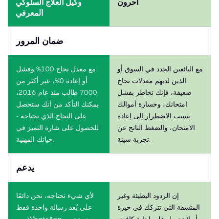
آحرون
وكيل العلاج السلوكي
المعرفي
ضمان المرور
مع البائعين الجدد في السوق أو
مع معدل نجاح 100% وفشل
الذين لديهم معدلات نجاح
أو إعادة 0%، عبر أكثر من
ضعيفة، فإنك تخاطر بفشل
7000 طالب منذ عام 2016،
امتحانك، وخسارة أموالك
يمكنك التأكد من أنك ستحصل
بسبب الاضطرار إلى إعادة
على النجاح الذي تحتاجه -
الامتحان، والضغط الناتج عن
للحصول على شارة التميز في
تجربة سيئة.
حياتك المهنية.
يدعم
إن الردود البطيئة وغير
لأي شيء تحتاجه، نحن دائمًا
المتسقة التي تتركك في حيرة
على بُعد رسالة واحدة فقط
أو لا تحصل على إجابة كافية،
من WhatsApp. نستجيب