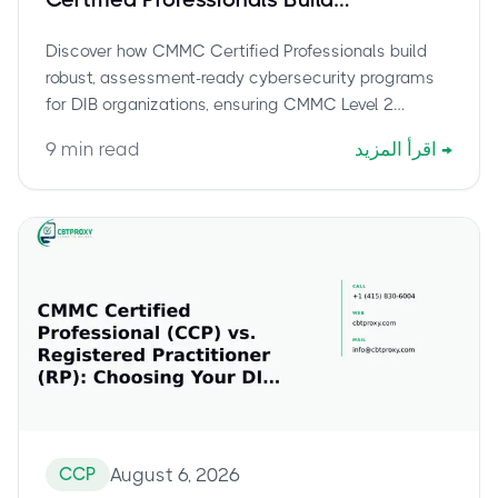
Assessment-Ready Programs for DIB
Discover how CMMC Certified Professionals build
Organizations
robust, assessment-ready cybersecurity programs
for DIB organizations, ensuring CMMC Level 2
compliance and CUI protection. Learn about their
→
اقرأ المزيد
min read
9
crucial role in strengthening DIB security.
CCP
August 6, 2026