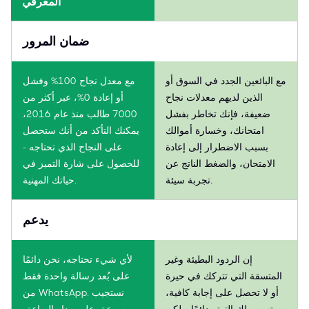
المعرفي
ضمان المرور
مع البائعين الجدد في السوق أو
مع معدل نجاح 100% وفشل
الذين لديهم معدلات نجاح
أو إعادة 0%، عبر أكثر من
ضعيفة، فإنك تخاطر بفشل
7000 طالب منذ عام 2016،
امتحانك، وخسارة أموالك
يمكنك التأكد من أنك ستحصل
بسبب الاضطرار إلى إعادة
على النجاح الذي تحتاجه -
الامتحان، والضغط الناتج عن
للحصول على شارة التميز في
تجربة سيئة.
حياتك المهنية.
يدعم
إن الردود البطيئة وغير
لأي شيء تحتاجه، نحن دائمًا
المتسقة التي تتركك في حيرة
على بُعد رسالة واحدة فقط
أو لا تحصل على إجابة كافية،
من WhatsApp. نستجيب
تسبب لك التوتر دائمًا. ولكن
بسرعة، على مدار الساعة،