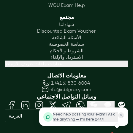
WGU Exam Help
مجتمع
شهاداتنا
Discounted Exam Voucher
الأسئلة الشائعة
سياسة الخصوصية
الشروط والأحكام
الاسترداد والإلغاء
إعدادات ملفات تعريف الارتباط
معلومات الاتصال
+1 (415) 830-6004
info@cbtproxy.com
وسائل التواصل الاجتماعي
Need help passing your exam? Ask
العربية
me anything — I'm here 24/7!