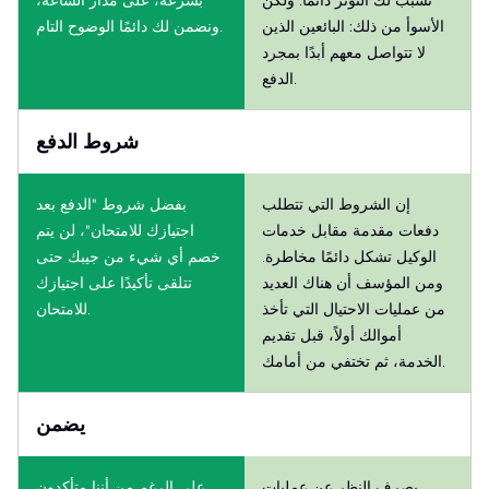
الأسوأ من ذلك: البائعين الذين
ونضمن لك دائمًا الوضوح التام.
لا تتواصل معهم أبدًا بمجرد
الدفع.
شروط الدفع
إن الشروط التي تتطلب
بفضل شروط "الدفع بعد
دفعات مقدمة مقابل خدمات
اجتيازك للامتحان"، لن يتم
الوكيل تشكل دائمًا مخاطرة.
خصم أي شيء من جيبك حتى
ومن المؤسف أن هناك العديد
تتلقى تأكيدًا على اجتيازك
من عمليات الاحتيال التي تأخذ
للامتحان.
أموالك أولاً، قبل تقديم
الخدمة، ثم تختفي من أمامك.
يضمن
بصرف النظر عن عمليات
على الرغم من أننا متأكدون