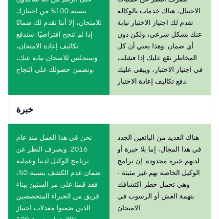
الاحتيال، هناك خدمات بالوكالة
بنسبة 100% من اجتيازك
تقدم لك اجتياز الاختبار نيابة
للامتحان، إلا أننا نقدم لك ضمانًا
عنك بشكل شرعي، ولكن دون
إذا لم تنجح افتراضيًا: سندفع
أي ضمان. وهذا يعني أن كل
تكاليف إعادة الامتحان،
المخاطر تقع عليك إذا فشلت
وسنجلس للامتحان نيابة عنك،
في اجتياز الاختبار، ويبقى عليك
ونضمن حصولك على النجاح.
دفع تكاليف إعادة الاختبار.
خبرة
هناك العديد من البائعين الجدد
نحن في هذا العمل منذ عام
في هذا المجال، إما بلا خبرة أو
2016. وبصرف النظر عن
لديهم خبرة محدودة. إن برامج
برنامج الوكيل لدينا وعملية
الوكيل الخاصة بهم غير مثبتة -
ضمان عدم الكشف بنسبة 0%،
وهي تحمل خطر اكتشافك
فقد قمنا على مر السنين ببناء
بتهمة الغش أو الرسوب في
فريق من الخبراء المتخصصين
الامتحان.
الذين ضمنوا معدلات اجتياز