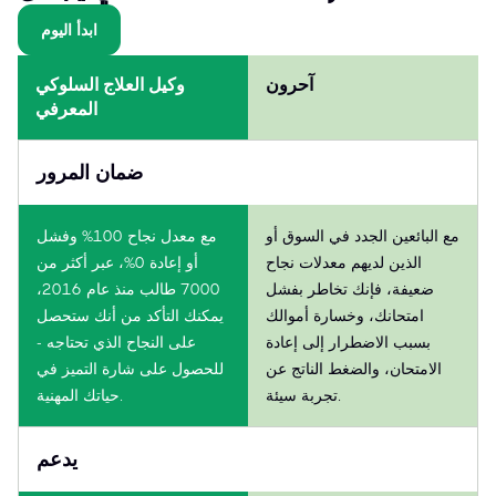
ابدأ اليوم
آحرون
وكيل العلاج السلوكي
المعرفي
ضمان المرور
مع البائعين الجدد في السوق أو
مع معدل نجاح 100% وفشل
الذين لديهم معدلات نجاح
أو إعادة 0%، عبر أكثر من
ضعيفة، فإنك تخاطر بفشل
7000 طالب منذ عام 2016،
امتحانك، وخسارة أموالك
يمكنك التأكد من أنك ستحصل
بسبب الاضطرار إلى إعادة
على النجاح الذي تحتاجه -
الامتحان، والضغط الناتج عن
للحصول على شارة التميز في
تجربة سيئة.
حياتك المهنية.
يدعم