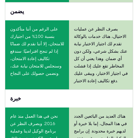
يضمن
بصرف النظر عن عمليات
على الرغم من أننا متأكدون
الاحتيال، هناك خدمات بالوكالة
بنسبة 100% من اجتيازك
تقدم لك اجتياز الاختبار نيابة
للامتحان، إلا أننا نقدم لك ضمانًا
عنك بشكل شرعي، ولكن دون
إذا لم تنجح افتراضيًا: سندفع
أي ضمان. وهذا يعني أن كل
تكاليف إعادة الامتحان،
المخاطر تقع عليك إذا فشلت
وسنجلس للامتحان نيابة عنك،
في اجتياز الاختبار، ويبقى عليك
ونضمن حصولك على النجاح.
دفع تكاليف إعادة الاختبار.
خبرة
هناك العديد من البائعين الجدد
نحن في هذا العمل منذ عام
في هذا المجال، إما بلا خبرة أو
2016. وبصرف النظر عن
لديهم خبرة محدودة. إن برامج
برنامج الوكيل لدينا وعملية