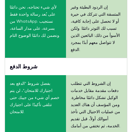
إن الردود البطيئة وغير
لأي شيء تحتاجه، نحن دائمًا
المتسقة التي تتركك في حيرة
على بُعد رسالة واحدة فقط
أو لا تحصل على إجابة كافية،
من WhatsApp. نستجيب
تسبب لك التوتر دائمًا. ولكن
بسرعة، على مدار الساعة،
الأسوأ من ذلك: البائعين الذين
ونضمن لك دائمًا الوضوح التام.
لا تتواصل معهم أبدًا بمجرد
الدفع.
شروط الدفع
إن الشروط التي تتطلب
بفضل شروط "الدفع بعد
دفعات مقدمة مقابل خدمات
اجتيازك للامتحان"، لن يتم
الوكيل تشكل دائمًا مخاطرة.
خصم أي شيء من جيبك حتى
ومن المؤسف أن هناك العديد
تتلقى تأكيدًا على اجتيازك
من عمليات الاحتيال التي تأخذ
للامتحان.
أموالك أولاً، قبل تقديم
الخدمة، ثم تختفي من أمامك.