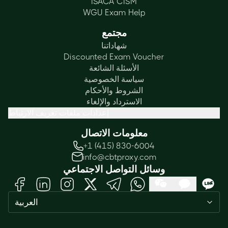
ISACA CISM
WGU Exam Help
مجتمع
شهاداتنا
Discounted Exam Voucher
الأسئلة الشائعة
سياسة الخصوصية
الشروط والأحكام
الاسترداد والإلغاء
إعدادات ملفات تعريف الارتباط
معلومات الاتصال
+1 (415) 830-6004
info@cbtproxy.com
وسائل التواصل الاجتماعي
Need help passing your exam? Ask
العربية
me anything — I'm here 24/7!