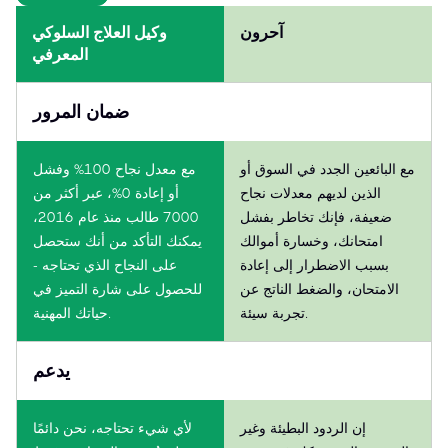
آحرون
وكيل العلاج السلوكي
المعرفي
ضمان المرور
مع البائعين الجدد في السوق أو
مع معدل نجاح 100% وفشل
الذين لديهم معدلات نجاح
أو إعادة 0%، عبر أكثر من
ضعيفة، فإنك تخاطر بفشل
7000 طالب منذ عام 2016،
امتحانك، وخسارة أموالك
يمكنك التأكد من أنك ستحصل
بسبب الاضطرار إلى إعادة
على النجاح الذي تحتاجه -
الامتحان، والضغط الناتج عن
للحصول على شارة التميز في
تجربة سيئة.
حياتك المهنية.
يدعم
إن الردود البطيئة وغير
لأي شيء تحتاجه، نحن دائمًا