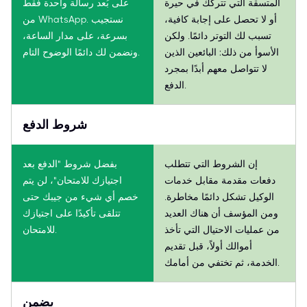
المتسقة التي تتركك في حيرة
على بُعد رسالة واحدة فقط
أو لا تحصل على إجابة كافية،
من WhatsApp. نستجيب
تسبب لك التوتر دائمًا. ولكن
بسرعة، على مدار الساعة،
الأسوأ من ذلك: البائعين الذين
ونضمن لك دائمًا الوضوح التام.
لا تتواصل معهم أبدًا بمجرد
الدفع.
شروط الدفع
إن الشروط التي تتطلب
بفضل شروط "الدفع بعد
دفعات مقدمة مقابل خدمات
اجتيازك للامتحان"، لن يتم
الوكيل تشكل دائمًا مخاطرة.
خصم أي شيء من جيبك حتى
ومن المؤسف أن هناك العديد
تتلقى تأكيدًا على اجتيازك
من عمليات الاحتيال التي تأخذ
للامتحان.
أموالك أولاً، قبل تقديم
الخدمة، ثم تختفي من أمامك.
يضمن