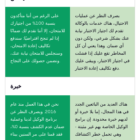
بصرف النظر عن عمليات
على الرغم من أننا متأكدون
الاحتيال، هناك خدمات بالوكالة
بنسبة 100% من اجتيازك
تقدم لك اجتياز الاختبار نيابة
للامتحان، إلا أننا نقدم لك ضمانًا
عنك بشكل شرعي، ولكن دون
إذا لم تنجح افتراضيًا: سندفع
أي ضمان. وهذا يعني أن كل
تكاليف إعادة الامتحان،
المخاطر تقع عليك إذا فشلت
وسنجلس للامتحان نيابة عنك،
في اجتياز الاختبار، ويبقى عليك
ونضمن حصولك على النجاح.
دفع تكاليف إعادة الاختبار.
خبرة
هناك العديد من البائعين الجدد
نحن في هذا العمل منذ عام
في هذا المجال، إما بلا خبرة أو
2016. وبصرف النظر عن
لديهم خبرة محدودة. إن برامج
برنامج الوكيل لدينا وعملية
الوكيل الخاصة بهم غير مثبتة -
ضمان عدم الكشف بنسبة 0%،
وهي تحمل خطر اكتشافك
فقد قمنا على مر السنين ببناء