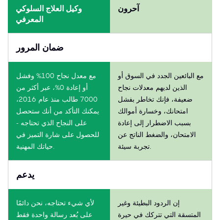
آحرون
وكيل العلاج السلوكي
المعرفي
ضمان المرور
مع البائعين الجدد في السوق أو
مع معدل نجاح 100% وفشل
الذين لديهم معدلات نجاح
أو إعادة 0%، عبر أكثر من
ضعيفة، فإنك تخاطر بفشل
7000 طالب منذ عام 2016،
امتحانك، وخسارة أموالك
يمكنك التأكد من أنك ستحصل
بسبب الاضطرار إلى إعادة
على النجاح الذي تحتاجه -
الامتحان، والضغط الناتج عن
للحصول على شارة التميز في
تجربة سيئة.
حياتك المهنية.
يدعم
إن الردود البطيئة وغير
لأي شيء تحتاجه، نحن دائمًا
المتسقة التي تتركك في حيرة
على بُعد رسالة واحدة فقط