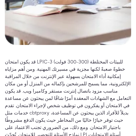
قد يكون امتحان LPIC-3 للبيئات المختلطة (300-300 فولت)
خطوةً صعبةً لكنها مجزية في مسيرتك المهنية. ومن أهم مزاياه
إمكانية أداء الامتحان بسهولة عبر الإنترنت من خلال المراقبة
الإلكترونية، مما يسمح للمرشحين بإكماله من المنزل أو من مكان
مناسب مزود باتصال إنترنت مستقر وكاميرا ويب. قد يكون
التعامل مع الشهادات المعقدة أمرًا شاقًا لمن يبحثون عن مساعدة
في الامتحان أو يفكرون في توظيف شخص لإجراء الامتحان. تقدم
خدمات مثل cbtproxy بديلاً للأفراد الذين يبحثون عن المساعدة،
حيث توفر خيارًا خاليًا من المخاطر حيث يكون الدفع مشروطًا
باجتياز الامتحان. ومع ذلك، من الضروري تجنب الاعتماد على
نماذج الأسئلة للتحضير للامتحان. تُحدّث LPI أسئلة الامتحانات