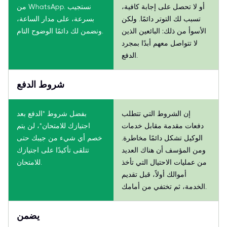
أو لا تحصل على إجابة كافية،
من WhatsApp. نستجيب
تسبب لك التوتر دائمًا. ولكن
بسرعة، على مدار الساعة،
الأسوأ من ذلك: البائعين الذين
ونضمن لك دائمًا الوضوح التام.
لا تتواصل معهم أبدًا بمجرد
الدفع.
شروط الدفع
إن الشروط التي تتطلب
بفضل شروط "الدفع بعد
دفعات مقدمة مقابل خدمات
اجتيازك للامتحان"، لن يتم
الوكيل تشكل دائمًا مخاطرة.
خصم أي شيء من جيبك حتى
ومن المؤسف أن هناك العديد
تتلقى تأكيدًا على اجتيازك
من عمليات الاحتيال التي تأخذ
للامتحان.
أموالك أولاً، قبل تقديم
الخدمة، ثم تختفي من أمامك.
يضمن