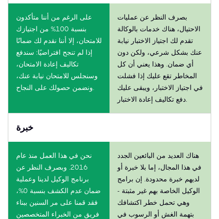
بصرف النظر عن عمليات
على الرغم من أننا متأكدون
الاحتيال، هناك خدمات بالوكالة
بنسبة 100% من اجتيازك
تقدم لك اجتياز الاختبار نيابة
للامتحان، إلا أننا نقدم لك ضمانًا
عنك بشكل شرعي، ولكن دون
إذا لم تنجح افتراضيًا: سندفع
أي ضمان. وهذا يعني أن كل
تكاليف إعادة الامتحان،
المخاطر تقع عليك إذا فشلت
وسنجلس للامتحان نيابة عنك،
في اجتياز الاختبار، ويبقى عليك
ونضمن حصولك على النجاح.
دفع تكاليف إعادة الاختبار.
خبرة
هناك العديد من البائعين الجدد
نحن في هذا العمل منذ عام
في هذا المجال، إما بلا خبرة أو
2016. وبصرف النظر عن
لديهم خبرة محدودة. إن برامج
برنامج الوكيل لدينا وعملية
الوكيل الخاصة بهم غير مثبتة -
ضمان عدم الكشف بنسبة 0%،
وهي تحمل خطر اكتشافك
فقد قمنا على مر السنين ببناء
بتهمة الغش أو الرسوب في
فريق من الخبراء المتخصصين