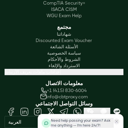
CompTIA Security+
ISACA CISM
WGU Exam Help
مجتمع
شهاداتنا
Discounted Exam Voucher
الأسئلة الشائعة
سياسة الخصوصية
الشروط والأحكام
الاسترداد والإلغاء
إعدادات ملفات تعريف الارتباط
معلومات الاتصال
+1 (415) 830-6004
info@cbtproxy.com
وسائل التواصل الاجتماعي
Need help passing your exam? Ask
العربية
me anything — I'm here 24/7!