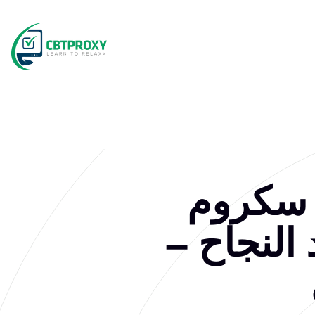
 سكروم
 النجاح –