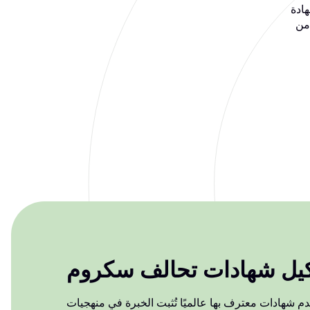
لدفع بعد النجاح
من CBTProxy. ادفع فقط عند النجاح، وإذا لم تنجح، فسنرد لك رسوم الاختبار
كيل شهادات تحالف سكروم
 شهادات معترف بها عالميًا تُثبت الخبرة في منهجيات