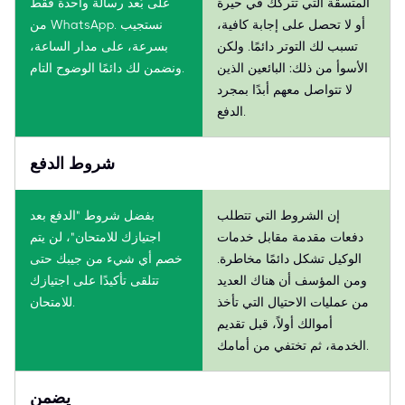
المتسقة التي تتركك في حيرة
على بُعد رسالة واحدة فقط
أو لا تحصل على إجابة كافية،
من WhatsApp. نستجيب
تسبب لك التوتر دائمًا. ولكن
بسرعة، على مدار الساعة،
الأسوأ من ذلك: البائعين الذين
ونضمن لك دائمًا الوضوح التام.
لا تتواصل معهم أبدًا بمجرد
الدفع.
شروط الدفع
إن الشروط التي تتطلب
بفضل شروط "الدفع بعد
دفعات مقدمة مقابل خدمات
اجتيازك للامتحان"، لن يتم
الوكيل تشكل دائمًا مخاطرة.
خصم أي شيء من جيبك حتى
ومن المؤسف أن هناك العديد
تتلقى تأكيدًا على اجتيازك
من عمليات الاحتيال التي تأخذ
للامتحان.
أموالك أولاً، قبل تقديم
الخدمة، ثم تختفي من أمامك.
يضمن