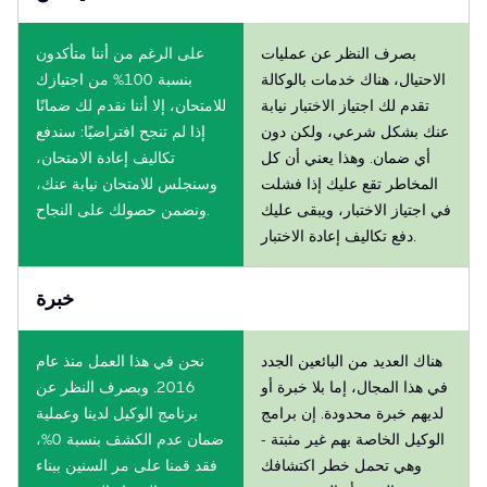
بصرف النظر عن عمليات
على الرغم من أننا متأكدون
الاحتيال، هناك خدمات بالوكالة
بنسبة 100% من اجتيازك
تقدم لك اجتياز الاختبار نيابة
للامتحان، إلا أننا نقدم لك ضمانًا
عنك بشكل شرعي، ولكن دون
إذا لم تنجح افتراضيًا: سندفع
أي ضمان. وهذا يعني أن كل
تكاليف إعادة الامتحان،
المخاطر تقع عليك إذا فشلت
وسنجلس للامتحان نيابة عنك،
في اجتياز الاختبار، ويبقى عليك
ونضمن حصولك على النجاح.
دفع تكاليف إعادة الاختبار.
خبرة
هناك العديد من البائعين الجدد
نحن في هذا العمل منذ عام
في هذا المجال، إما بلا خبرة أو
2016. وبصرف النظر عن
لديهم خبرة محدودة. إن برامج
برنامج الوكيل لدينا وعملية
الوكيل الخاصة بهم غير مثبتة -
ضمان عدم الكشف بنسبة 0%،
وهي تحمل خطر اكتشافك
فقد قمنا على مر السنين ببناء