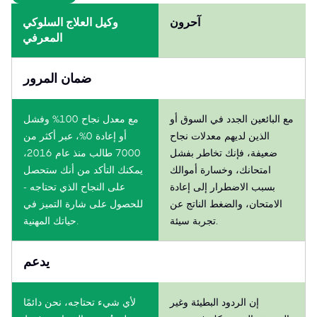
آحرون
وكيل العلاج السلوكي
المعرفي
ضمان المرور
مع البائعين الجدد في السوق أو
مع معدل نجاح 100% وفشل
الذين لديهم معدلات نجاح
أو إعادة 0%، عبر أكثر من
ضعيفة، فإنك تخاطر بفشل
7000 طالب منذ عام 2016،
امتحانك، وخسارة أموالك
يمكنك التأكد من أنك ستحصل
بسبب الاضطرار إلى إعادة
على النجاح الذي تحتاجه -
الامتحان، والضغط الناتج عن
للحصول على شارة التميز في
تجربة سيئة.
حياتك المهنية.
يدعم
إن الردود البطيئة وغير
لأي شيء تحتاجه، نحن دائمًا