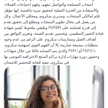
أصحاب المصلحة والتواصل معهم، وفهم احتياجات العملاء،
والاستفادة من الخبرة العملية لتحقيق ميزة تنافسية. إنها مؤهل
قيّم لمالكي المنتجات، ومديري سكروم، ومحللي الأعمال، وكل
من يعمل في مجال تطوير المنتجات ويتطلع إلى تحقيق تقدم
وظيفي ملحوظ. تُشير شهادة PSPBM إلى قدرة مُحسّنة على
قيادة التغيير التنظيمي، وتحسين تقديم القيمة، وتعزيز التوافق بين
أهداف العمل وممارسات سكروم. على الرغم من عدم وجود
متطلبات مسبقة صارمة، إلا أن الفهم القوي لمنهجية سكروم،
والذي يتم اكتسابه غالبًا من خلال شهادات PSM I أو PSPO I،
وحضور دورة مهارات إدارة تراكم المنتج الاحترافية الموصى بها
في سكروم، مفيد للغاية للتحضير للامتحان.