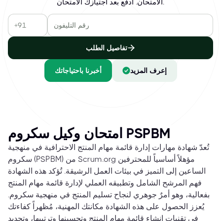
الامتحان. ادفع بعد اجتيازك الامتحان.
تفاصيل الطلب
إعرف المزيد
أخبرنا باحتياجاتك
امتحان وكيل سكروم PSPBM
تُعدّ شهادة مهارات إدارة قائمة مهام المنتج الاحترافية في منهجية
سكروم (PSPBM) من Scrum.org مؤهلاً أساسياً للمحترفين
الساعين إلى التميز في بيئات العمل الرشيقة. تُؤكد هذه الشهادة
فهم المرشح الشامل وتطبيقه العملي لإدارة قائمة مهام المنتج
بفعالية، وهو أمرٌ جوهري لنجاح تسليم المنتج في منهجية سكروم.
يُعزز الحصول على هذه الشهادة مكانتك المهنية، مُظهراً كفاءتك
في تقنيات إنشاء قائمة مهام المنتج وتحسينها وترتيبها، وتحديد