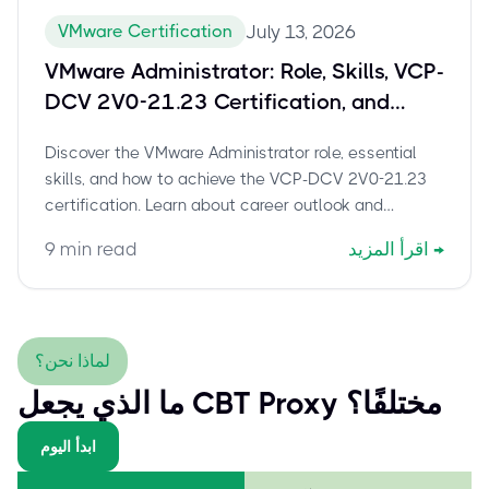
VMware Certification
July 13, 2026
VMware Administrator: Role, Skills, VCP-
DCV 2V0-21.23 Certification, and
Career Growth
Discover the VMware Administrator role, essential
skills, and how to achieve the VCP-DCV 2V0-21.23
certification. Learn about career outlook and
leverage cbtproxy.com for guaranteed exam
→
اقرأ المزيد
min read
9
success.
لماذا نحن؟
ما الذي يجعل CBT Proxy مختلفًا؟
ابدأ اليوم