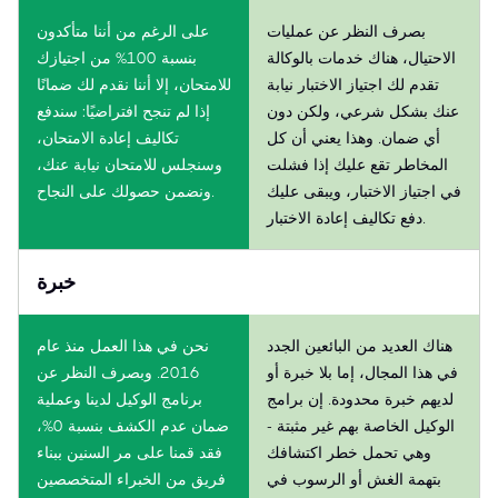
بصرف النظر عن عمليات
على الرغم من أننا متأكدون
الاحتيال، هناك خدمات بالوكالة
بنسبة 100% من اجتيازك
تقدم لك اجتياز الاختبار نيابة
للامتحان، إلا أننا نقدم لك ضمانًا
عنك بشكل شرعي، ولكن دون
إذا لم تنجح افتراضيًا: سندفع
أي ضمان. وهذا يعني أن كل
تكاليف إعادة الامتحان،
المخاطر تقع عليك إذا فشلت
وسنجلس للامتحان نيابة عنك،
في اجتياز الاختبار، ويبقى عليك
ونضمن حصولك على النجاح.
دفع تكاليف إعادة الاختبار.
خبرة
هناك العديد من البائعين الجدد
نحن في هذا العمل منذ عام
في هذا المجال، إما بلا خبرة أو
2016. وبصرف النظر عن
لديهم خبرة محدودة. إن برامج
برنامج الوكيل لدينا وعملية
الوكيل الخاصة بهم غير مثبتة -
ضمان عدم الكشف بنسبة 0%،
وهي تحمل خطر اكتشافك
فقد قمنا على مر السنين ببناء
بتهمة الغش أو الرسوب في
فريق من الخبراء المتخصصين