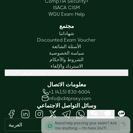
CompTIA Security+
ISACA CISM
WGU Exam Help
مجتمع
شهاداتنا
Discounted Exam Voucher
الأسئلة الشائعة
سياسة الخصوصية
الشروط والأحكام
الاسترداد والإلغاء
إعدادات ملفات تعريف الارتباط
معلومات الاتصال
+1 (415) 830-6004
info@cbtproxy.com
وسائل التواصل الاجتماعي
Need help passing your exam? Ask
العربية
me anything — I'm here 24/7!