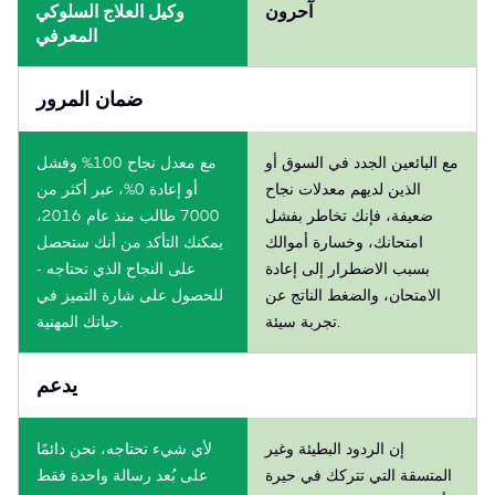
آحرون
وكيل العلاج السلوكي
المعرفي
ضمان المرور
مع البائعين الجدد في السوق أو
مع معدل نجاح 100% وفشل
الذين لديهم معدلات نجاح
أو إعادة 0%، عبر أكثر من
ضعيفة، فإنك تخاطر بفشل
7000 طالب منذ عام 2016،
امتحانك، وخسارة أموالك
يمكنك التأكد من أنك ستحصل
بسبب الاضطرار إلى إعادة
على النجاح الذي تحتاجه -
الامتحان، والضغط الناتج عن
للحصول على شارة التميز في
تجربة سيئة.
حياتك المهنية.
يدعم
إن الردود البطيئة وغير
لأي شيء تحتاجه، نحن دائمًا
المتسقة التي تتركك في حيرة
على بُعد رسالة واحدة فقط