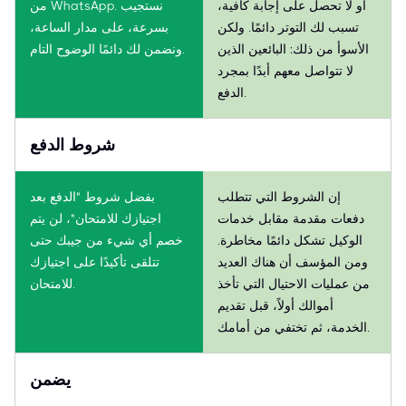
أو لا تحصل على إجابة كافية،
من WhatsApp. نستجيب
تسبب لك التوتر دائمًا. ولكن
بسرعة، على مدار الساعة،
الأسوأ من ذلك: البائعين الذين
ونضمن لك دائمًا الوضوح التام.
لا تتواصل معهم أبدًا بمجرد
الدفع.
شروط الدفع
إن الشروط التي تتطلب
بفضل شروط "الدفع بعد
دفعات مقدمة مقابل خدمات
اجتيازك للامتحان"، لن يتم
الوكيل تشكل دائمًا مخاطرة.
خصم أي شيء من جيبك حتى
ومن المؤسف أن هناك العديد
تتلقى تأكيدًا على اجتيازك
من عمليات الاحتيال التي تأخذ
للامتحان.
أموالك أولاً، قبل تقديم
الخدمة، ثم تختفي من أمامك.
يضمن