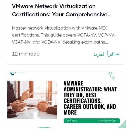
VMware Network Virtualization
Certifications: Your Comprehensive
Guide to NSX Expertise
Master network virtualization with VMware NSX
certifications. This guide covers VCTA-NV, VCP-NV,
VCAP-NV, and VCDX-NV, detailing exam paths,
benefits, and how cbtproxy.com helps you pass.
→
اقرأ المزيد
min read
12