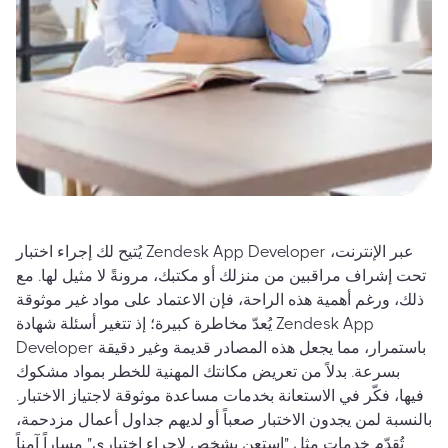
يُتيح لك إجراء اختبار Zendesk App Developer عبر الإنترنت،
تحت إشراف مراقبين من منزلك أو مكتبك، مرونةً لا مثيل لها. مع
ذلك، ورغم أهمية هذه الراحة، فإن الاعتماد على مواد غير موثوقة
يُعدّ مخاطرة كبيرة؛ إذ تتغير أسئلة شهادة Zendesk App
Developer باستمرار، مما يجعل هذه المصادر قديمة وغير دقيقة
بسرعة. بدلاً من تعريض مكانتك المهنية للخطر بمواد مشكوك
فيها، فكّر في الاستعانة بخدمات مساعدة موثوقة لاجتياز الاختبار.
بالنسبة لمن يجدون الاختبار صعباً أو لديهم جداول أعمال مزدحمة،
تُقدّم خدمات مثل "استعن بشخص لإجراء اختباري" مساراً آمناً