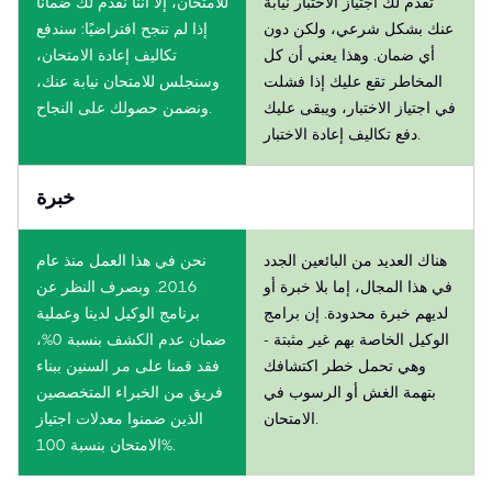
تقدم لك اجتياز الاختبار نيابة
للامتحان، إلا أننا نقدم لك ضمانًا
عنك بشكل شرعي، ولكن دون
إذا لم تنجح افتراضيًا: سندفع
أي ضمان. وهذا يعني أن كل
تكاليف إعادة الامتحان،
المخاطر تقع عليك إذا فشلت
وسنجلس للامتحان نيابة عنك،
في اجتياز الاختبار، ويبقى عليك
ونضمن حصولك على النجاح.
دفع تكاليف إعادة الاختبار.
خبرة
هناك العديد من البائعين الجدد
نحن في هذا العمل منذ عام
في هذا المجال، إما بلا خبرة أو
2016. وبصرف النظر عن
لديهم خبرة محدودة. إن برامج
برنامج الوكيل لدينا وعملية
الوكيل الخاصة بهم غير مثبتة -
ضمان عدم الكشف بنسبة 0%،
وهي تحمل خطر اكتشافك
فقد قمنا على مر السنين ببناء
بتهمة الغش أو الرسوب في
فريق من الخبراء المتخصصين
الامتحان.
الذين ضمنوا معدلات اجتياز
الامتحان بنسبة 100%.