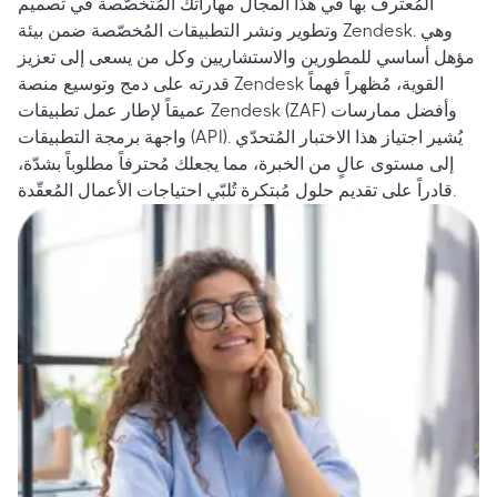
المُعترف بها في هذا المجال مهاراتك المُتخصّصة في تصميم
وتطوير ونشر التطبيقات المُخصّصة ضمن بيئة Zendesk. وهي
مؤهل أساسي للمطورين والاستشاريين وكل من يسعى إلى تعزيز
قدرته على دمج وتوسيع منصة Zendesk القوية، مُظهراً فهماً
عميقاً لإطار عمل تطبيقات Zendesk (ZAF) وأفضل ممارسات
واجهة برمجة التطبيقات (API). يُشير اجتياز هذا الاختبار المُتحدّي
إلى مستوى عالٍ من الخبرة، مما يجعلك مُحترفاً مطلوباً بشدّة،
قادراً على تقديم حلول مُبتكرة تُلبّي احتياجات الأعمال المُعقّدة.