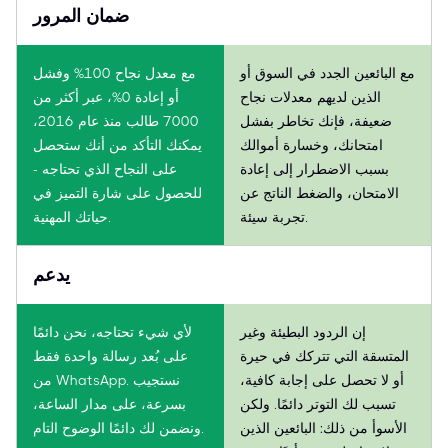
ضمان المرور
مع البائعين الجدد في السوق أو
مع معدل نجاح 100% وفشل
الذين لديهم معدلات نجاح
أو إعادة 0%، عبر أكثر من
ضعيفة، فإنك تخاطر بفشل
7000 طالب منذ عام 2016،
امتحانك، وخسارة أموالك
يمكنك التأكد من أنك ستحصل
بسبب الاضطرار إلى إعادة
على النجاح الذي تحتاجه -
الامتحان، والضغط الناتج عن
للحصول على شارة التميز في
تجربة سيئة.
حياتك المهنية.
يدعم
إن الردود البطيئة وغير
لأي شيء تحتاجه، نحن دائمًا
المتسقة التي تتركك في حيرة
على بُعد رسالة واحدة فقط
أو لا تحصل على إجابة كافية،
من WhatsApp. نستجيب
تسبب لك التوتر دائمًا. ولكن
بسرعة، على مدار الساعة،
الأسوأ من ذلك: البائعين الذين
ونضمن لك دائمًا الوضوح التام.