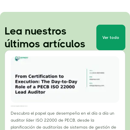
Lea nuestros
Ver todo
últimos artículos
De la certificación a la ejecución: El papel diario de un auditor líder de la norma ISO 22000 del PECB.
Descubra el papel que desempeña en el día a día un
auditor líder ISO 22000 de PECB, desde la
planificación de auditorías de sistemas de gestión de