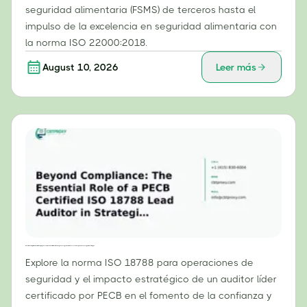
seguridad alimentaria (FSMS) de terceros hasta el
impulso de la excelencia en seguridad alimentaria con
la norma ISO 22000:2018.
August 10, 2026
Leer más
Más allá del cumplimiento normativo: El papel esencial de un auditor líder certificado por PECB según la norma ISO 18788 en las operaciones de seguridad estratégica.
Explore la norma ISO 18788 para operaciones de
seguridad y el impacto estratégico de un auditor líder
certificado por PECB en el fomento de la confianza y