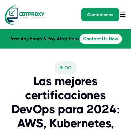
Contáctenos
Pass Any Exam & Pay After Pass.
Contact Us Now
BLOG
Las mejores
certificaciones
DevOps para 2024:
AWS, Kubernetes,