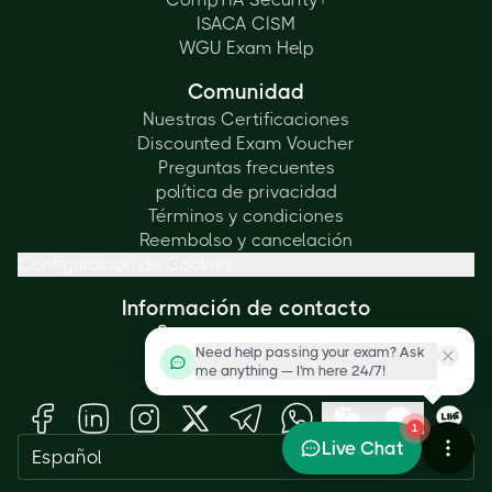
ISACA CISM
WGU Exam Help
Comunidad
Nuestras Certificaciones
Discounted Exam Voucher
Preguntas frecuentes
política de privacidad
Términos y condiciones
Reembolso y cancelación
Configuración de Cookies
Información de contacto
+1 (415) 830-6004
Need help passing your exam? Ask
info@cbtproxy.com
me anything — I'm here 24/7!
Redes sociales
1
Live Chat
Español