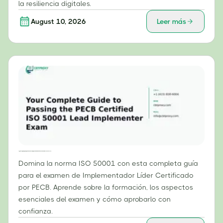
la resiliencia digitales.
August 10, 2026
Leer más
Tu guía completa para aprobar el examen de implementador líder certificado de la norma ISO 50001 de PECB.
Domina la norma ISO 50001 con esta completa guía
para el examen de Implementador Líder Certificado
por PECB. Aprende sobre la formación, los aspectos
esenciales del examen y cómo aprobarlo con
confianza.