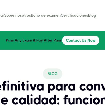
ar
Sobre nosotros
Bono de examen
Certificaciones
Blog
Pass Any Exam & Pay After Pass.
Contact Us Now
BLOG
finitiva para con
e calidad: funcion