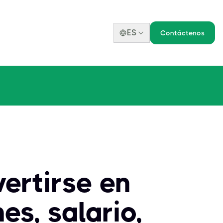
ES
Contáctenos
vertirse en
es, salario,