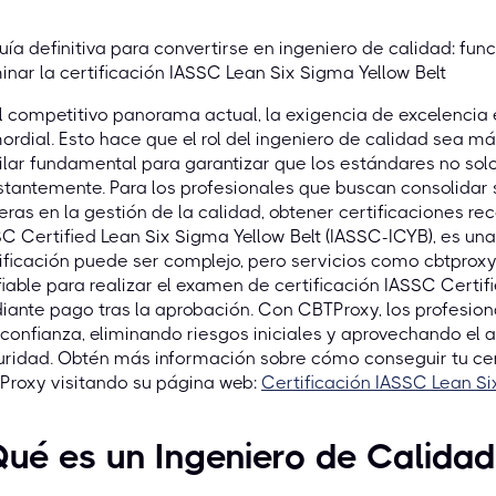
uía definitiva para convertirse en ingeniero de calidad: fun
nar la certificación IASSC Lean Six Sigma Yellow Belt
l competitivo panorama actual, la exigencia de excelencia 
ordial. Esto hace que el rol del ingeniero de calidad sea m
ilar fundamental para garantizar que los estándares no sol
tantemente. Para los profesionales que buscan consolidar 
eras en la gestión de la calidad, obtener certificaciones re
C Certified Lean Six Sigma Yellow Belt (IASSC-ICYB), es una
ificación puede ser complejo, pero servicios como cbtproxy
iable para realizar el examen de certificación IASSC Certif
ante pago tras la aprobación. Con CBTProxy, los profesion
confianza, eliminando riesgos iniciales y aprovechando el
ridad. Obtén más información sobre cómo conseguir tu certi
Proxy visitando su página web:
Certificación IASSC Lean Si
ué es un Ingeniero de Calidad