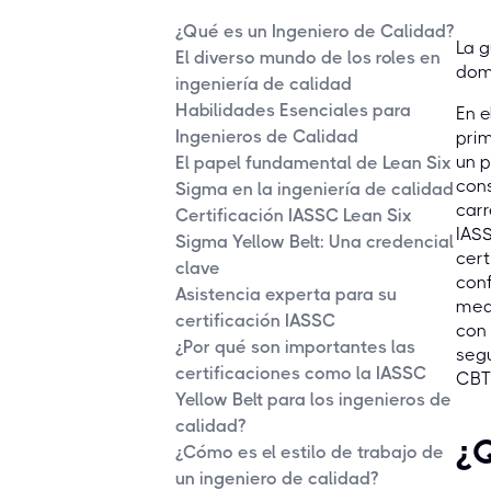
¿Qué es un Ingeniero de Calidad?
La g
El diverso mundo de los roles en
domi
ingeniería de calidad
Habilidades Esenciales para
En e
Ingenieros de Calidad
prim
un p
El papel fundamental de Lean Six
cons
Sigma en la ingeniería de calidad
carr
Certificación IASSC Lean Six
IASS
Sigma Yellow Belt: Una credencial
cert
clave
conf
Asistencia experta para su
medi
certificación IASSC
con 
¿Por qué son importantes las
segu
certificaciones como la IASSC
CBT
Yellow Belt para los ingenieros de
calidad?
¿Q
¿Cómo es el estilo de trabajo de
un ingeniero de calidad?