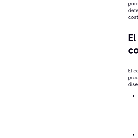
para
dete
cost
El
ca
El c
prod
dise