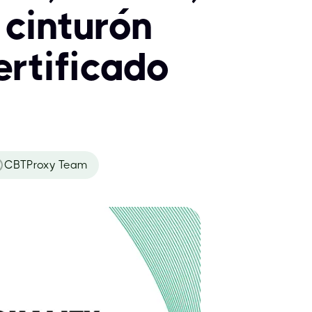
 cinturón
ertificado
CBTProxy Team