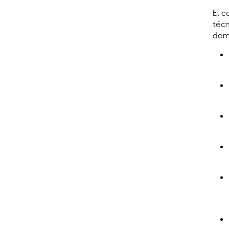
El c
técn
dom