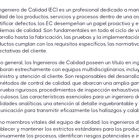
ngeniero de Calidad (EC) es un profesional dedicado a man
dad de los productos, servicios y procesos dentro de una or
tificar defectos, los EC desempeñan un papel proactivo y e
lemas de calidad. Son fundamentales en todo el ciclo de vi
rrollo hasta la fabricación, las pruebas y la implementación
uctos cumplan con los requisitos específicos, las normativas
ctativas del cliente.
lo general, los Ingenieros de Calidad poseen un título en ing
boran estrechamente con equipos multidisciplinarios, inclu
nistro y atención al cliente. Son responsables del desarrol
métodos de control de calidad, que abarcan una amplia ga
prueba rigurosos, procedimientos de inspección exhaustiv
culosos. Las características esenciales para un ingeniero d
lidades analíticas, una atención al detalle inquebrantable 
nicación para transmitir eficazmente los hallazgos y colab
 miembros vitales del equipo de calidad, los ingenieros de
blecer y mantener los estrictos estándares para los prod
inuamente los procesos, identifican riesgos potenciales e