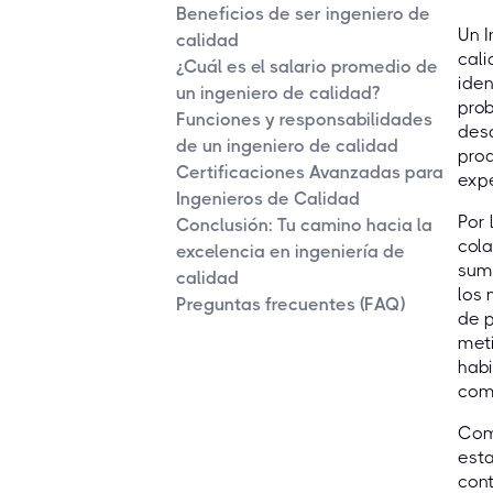
Beneficios de ser ingeniero de
Un I
calidad
cali
¿Cuál es el salario promedio de
iden
un ingeniero de calidad?
prob
Funciones y responsabilidades
desa
de un ingeniero de calidad
prod
Certificaciones Avanzadas para
expe
Ingenieros de Calidad
Por 
Conclusión: Tu camino hacia la
cola
excelencia en ingeniería de
sumi
calidad
los 
Preguntas frecuentes (FAQ)
de 
meti
habi
comu
Como
esta
cont