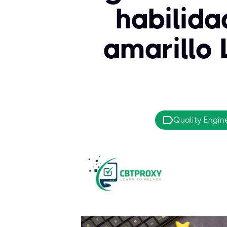
habilida
amarillo 
Quality Engin