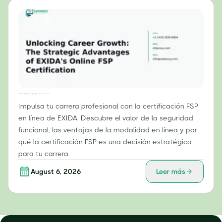
Cómo impulsar tu carrera profesional: Las ventajas estratégicas de la certificación FSP en línea de EXIDA.
Impulsa tu carrera profesional con la certificación FSP
en línea de EXIDA. Descubre el valor de la seguridad
funcional, las ventajas de la modalidad en línea y por
qué la certificación FSP es una decisión estratégica
para tu carrera.
August 6, 2026
Leer más