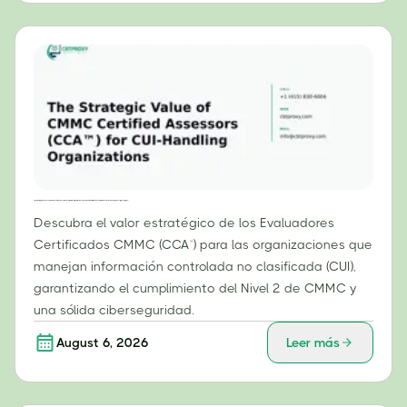
El valor estratégico de los evaluadores certificados CMMC (CCA™) para las organizaciones que manejan información controlada no clasificada (CUI, por sus siglas en inglés)
Descubra el valor estratégico de los Evaluadores
Certificados CMMC (CCA™) para las organizaciones que
manejan información controlada no clasificada (CUI),
garantizando el cumplimiento del Nivel 2 de CMMC y
una sólida ciberseguridad.
August 6, 2026
Leer más