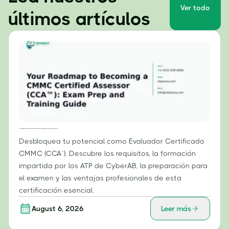
Ver todo
últimos artículos
Tu hoja de ruta para convertirte en un Evaluador Certificado CMMC (CCA™): Guía de preparación para el examen y capacitación
Desbloquea tu potencial como Evaluador Certificado
CMMC (CCA™). Descubre los requisitos, la formación
impartida por los ATP de CyberAB, la preparación para
el examen y las ventajas profesionales de esta
certificación esencial.
August 6, 2026
Leer más