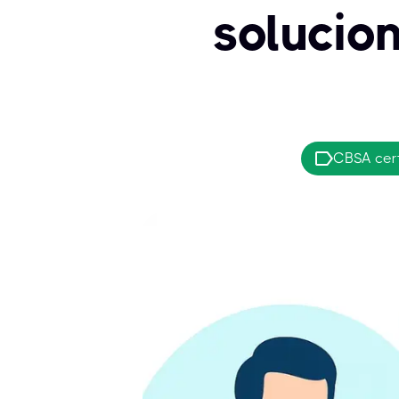
solucio
CBSA cert