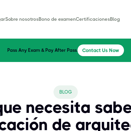
ar
Sobre nosotros
Bono de examen
Certificaciones
Blog
Pass Any Exam & Pay After Pass.
Contact Us Now
BLOG
que necesita sabe
icación de arquit