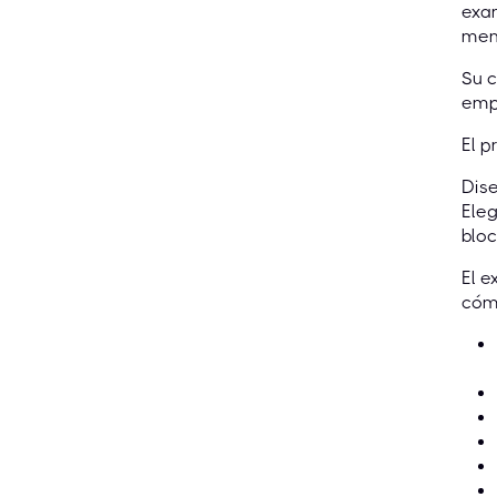
exam
mens
Su c
empl
El p
Dise
Eleg
bloc
El 
cóm