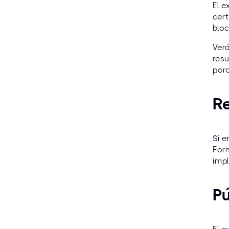
El e
cert
bloc
Ver
res
porc
Re
Si e
Form
imp
Pú