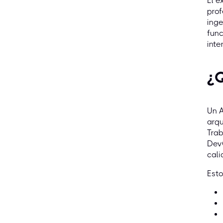
El e
prof
inge
fun
inte
¿Q
Un A
arqu
Trab
DevO
cali
Esto