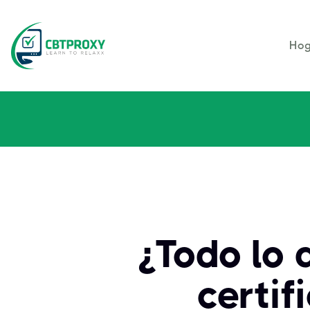
Hog
¿Todo lo 
certif