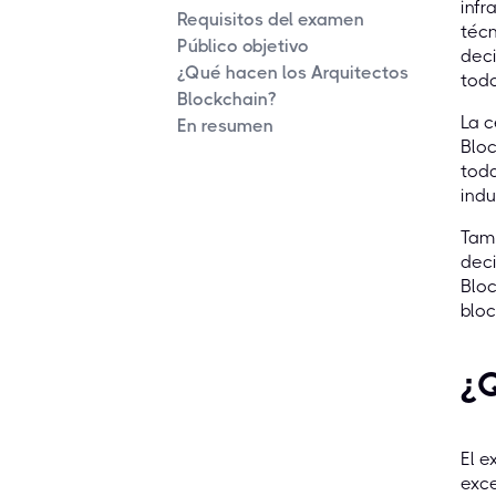
infr
Requisitos del examen
técn
Público objetivo
deci
¿Qué hacen los Arquitectos
todo
Blockchain?
La c
En resumen
Bloc
toda
indu
Tamb
deci
Bloc
bloc
¿Q
El e
exce