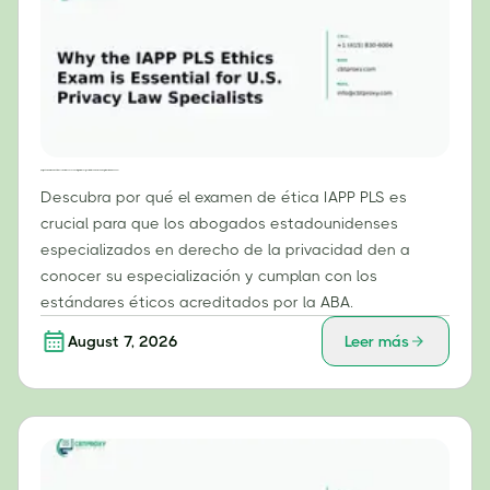
¿Por qué el examen de ética PLS de la IAPP es esencial para los especialistas en derecho de privacidad de EE. UU.?
Descubra por qué el examen de ética IAPP PLS es
crucial para que los abogados estadounidenses
especializados en derecho de la privacidad den a
conocer su especialización y cumplan con los
estándares éticos acreditados por la ABA.
August 7, 2026
Leer más