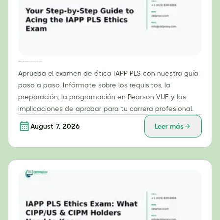
Tu guía paso a paso para aprobar con éxito el examen de ética PLS de la IAPP
Aprueba el examen de ética IAPP PLS con nuestra guía
paso a paso. Infórmate sobre los requisitos, la
preparación, la programación en Pearson VUE y las
implicaciones de aprobar para tu carrera profesional.
August 7, 2026
Leer más