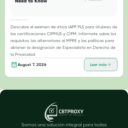
Examen de ética IAPP PLS: Lo que los titulares de las certificaciones CIPP/US y CIPM deben saber.
Descubre el examen de ética IAPP PLS para titulares de
las certificaciones CIPP/US y CIPM. Infórmate sobre los
requisitos, las alternativas al MPRE y las políticas para
obtener la designación de Especialista en Derecho de
la Privacidad.
August 7, 2026
Leer más
Somos una solución integral para todas