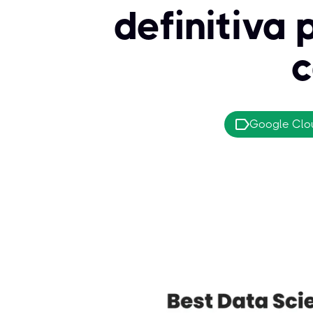
definitiva
c
Google Clo