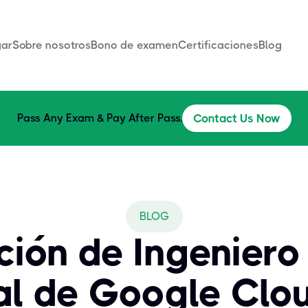
ar
Sobre nosotros
Bono de examen
Certificaciones
Blog
Pass Any Exam & Pay After Pass.
Contact Us Now
BLOG
ción de Ingenier
al de Google Clou