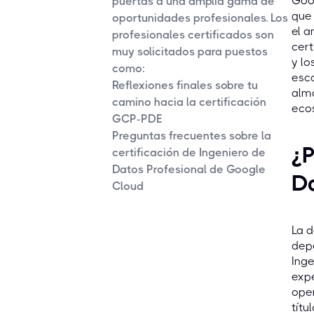
Goog
puertas a una amplia gama de
que 
oportunidades profesionales. Los
el a
profesionales certificados son
cert
muy solicitados para puestos
y lo
como:
esca
Reflexiones finales sobre tu
alm
camino hacia la certificación
eco
GCP-PDE
Preguntas frecuentes sobre la
¿P
certificación de Ingeniero de
Datos Profesional de Google
Da
Cloud
La d
depe
Inge
expe
oper
títu