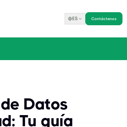
ES
Contáctenos
o de Datos
d: Tu guía