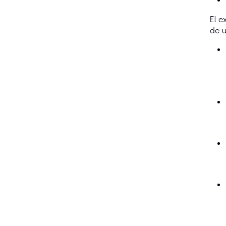
El e
de u