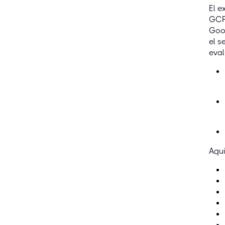
El e
GCP-
Goo
el s
eval
Aquí