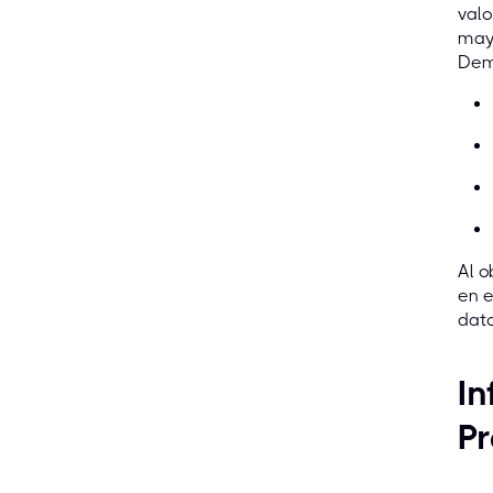
valo
mayo
Dem
Al o
en e
dato
In
P