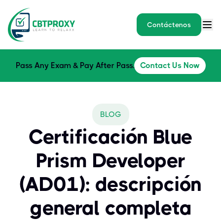
Contáctenos
Pass Any Exam & Pay After Pass.
Contact Us Now
BLOG
Certificación Blue
Prism Developer
(AD01): descripción
general completa