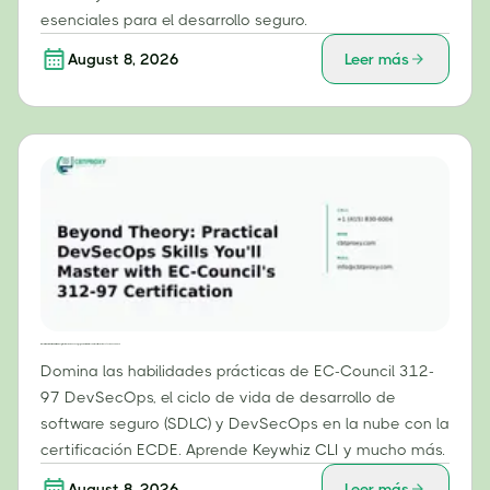
esenciales para el desarrollo seguro.
August 8, 2026
Leer más
Más allá de la teoría: habilidades prácticas de DevSecOps que dominarás con la certificación 312-97 de EC-Council.
Domina las habilidades prácticas de EC-Council 312-
97 DevSecOps, el ciclo de vida de desarrollo de
software seguro (SDLC) y DevSecOps en la nube con la
certificación ECDE. Aprende Keywhiz CLI y mucho más.
August 8, 2026
Leer más