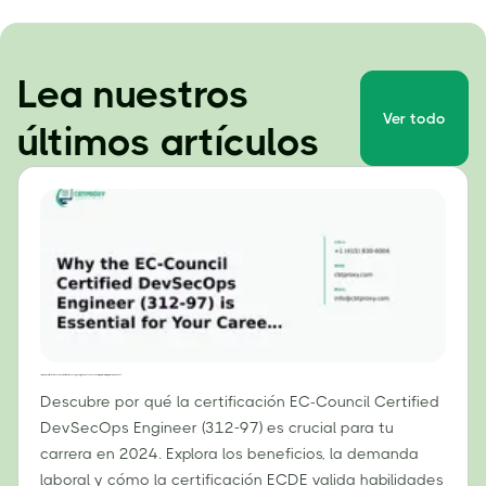
Lea nuestros
Ver todo
últimos artículos
Por qué la certificación EC-Council Certified DevSecOps Engineer (312-97) es esencial para tu carrera profesional en 2024.
Descubre por qué la certificación EC-Council Certified
DevSecOps Engineer (312-97) es crucial para tu
carrera en 2024. Explora los beneficios, la demanda
laboral y cómo la certificación ECDE valida habilidades