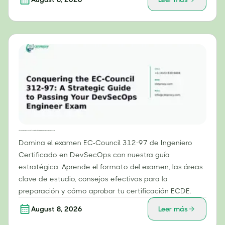
Cómo superar el examen EC-Council 312-97: Una guía estratégica para aprobar el examen de Ingeniero DevSecOps
Domina el examen EC-Council 312-97 de Ingeniero
Certificado en DevSecOps con nuestra guía
estratégica. Aprende el formato del examen, las áreas
clave de estudio, consejos efectivos para la
preparación y cómo aprobar tu certificación ECDE.
August 8, 2026
Leer más