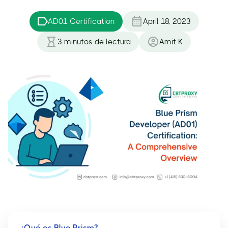
AD01 Certification
April 18, 2023
3
minutos de lectura
Amit K
¿Qué es Blue Prism?