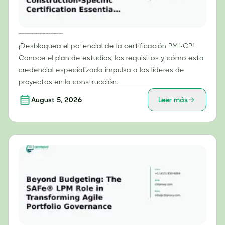
Análisis de la certificación PMI-CP: ¿Qué hace que esta certificación específica para la construcción sea esencial para los líderes de proyecto?
¡Desbloquea el potencial de la certificación PMI-CP!
Conoce el plan de estudios, los requisitos y cómo esta
credencial especializada impulsa a los líderes de
proyectos en la construcción.
August 5, 2026
Leer más