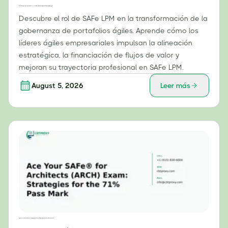
Más allá de la presupuestación: El rol de SAFe® LPM en la transformación de la gobernanza de portafolios ágiles
Descubre el rol de SAFe LPM en la transformación de la
gobernanza de portafolios ágiles. Aprende cómo los
líderes ágiles empresariales impulsan la alineación
estratégica, la financiación de flujos de valor y
mejoran su trayectoria profesional en SAFe LPM.
August 5, 2026
Leer más
Aprueba con éxito el examen SAFe® para arquitectos (ARCH): Estrategias para obtener una calificación del 71 %.