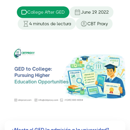
College After GED
June 19, 2022
4
minutos de lectura
CBT Proxy
¿Afecta el GED la admisión a la universidad?