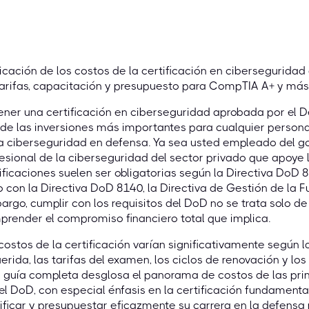
icación de los costos de la certificación en cibersegurid
arifas, capacitación y presupuesto para CompTIA A+ y más
ener una certificación en ciberseguridad aprobada por el
de las inversiones más importantes para cualquier persona
a ciberseguridad en defensa. Ya sea usted empleado del gob
esional de la ciberseguridad del sector privado que apoye
ificaciones suelen ser obligatorias según la Directiva Do
o con la Directiva DoD 8140, la Directiva de Gestión de la F
rgo, cumplir con los requisitos del DoD no se trata solo 
render el compromiso financiero total que implica.
costos de la certificación varían significativamente según l
erida, las tarifas del examen, los ciclos de renovación y lo
 guía completa desglosa el panorama de costos de las pri
el DoD, con especial énfasis en la certificación fundamen
ificar y presupuestar eficazmente su carrera en la defensa 