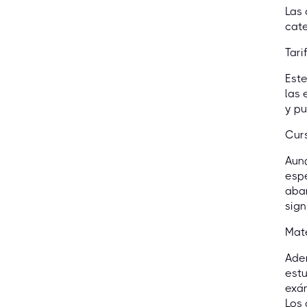
Las 
cate
Tari
Este
las 
y pu
Cur
Aunq
esp
abar
sign
Mate
Adem
estu
exám
Los 