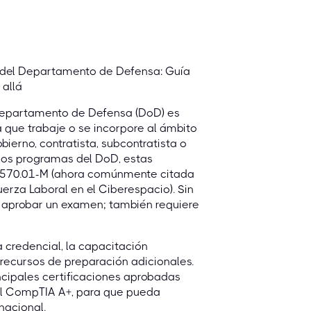
ad del Departamento de Defensa: Guía
 allá
 Departamento de Defensa (DoD) es
 que trabaje o se incorpore al ámbito
ierno, contratista, subcontratista o
 los programas del DoD, estas
D 8570.01-M (ahora comúnmente citada
uerza Laboral en el Ciberespacio). Sin
de aprobar un examen; también requiere
a credencial, la capacitación
s recursos de preparación adicionales.
ncipales certificaciones aprobadas
tal CompTIA A+, para que pueda
nacional.