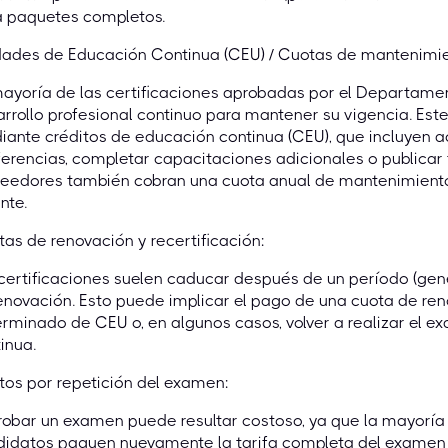
a paquetes completos.
dades de Educación Continua (CEU) / Cuotas de mantenimie
ayoría de las certificaciones aprobadas por el Departame
rrollo profesional continuo para mantener su vigencia. Este
ante créditos de educación continua (CEU), que incluyen a
erencias, completar capacitaciones adicionales o publicar 
eedores también cobran una cuota anual de mantenimiento 
nte.
as de renovación y recertificación:
certificaciones suelen caducar después de un período (gene
enovación. Esto puede implicar el pago de una cuota de re
rminado de CEU o, en algunos casos, volver a realizar el
inua.
os por repetición del examen:
obar un examen puede resultar costoso, ya que la mayoría
idatos paguen nuevamente la tarifa completa del examen p