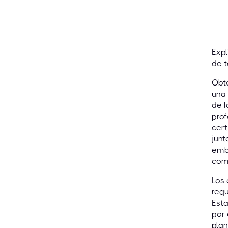
Expl
de t
Obt
una 
de l
prof
cert
junt
emba
comp
Los 
requ
Esta
por 
plan