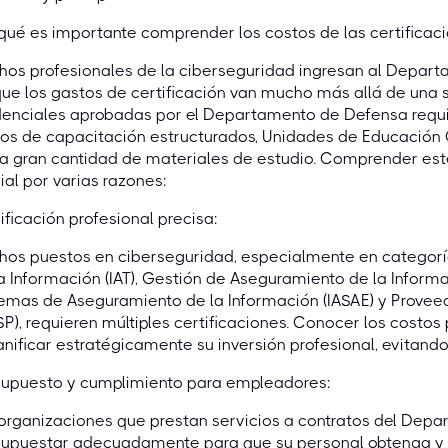
qué es importante comprender los costos de las certifica
os profesionales de la ciberseguridad ingresan al Depart
ue los gastos de certificación van mucho más allá de una
enciales aprobadas por el Departamento de Defensa requie
os de capacitación estructurados, Unidades de Educación C
na gran cantidad de materiales de estudio. Comprender es
ial por varias razones:
ificación profesional precisa:
hos puestos en ciberseguridad, especialmente en categor
a Información (IAT), Gestión de Aseguramiento de la Informa
emas de Aseguramiento de la Información (IASAE) y Provee
P), requieren múltiples certificaciones. Conocer los costo
anificar estratégicamente su inversión profesional, evitando
supuesto y cumplimiento para empleadores:
 organizaciones que prestan servicios a contratos del De
supuestar adecuadamente para que su personal obtenga y 