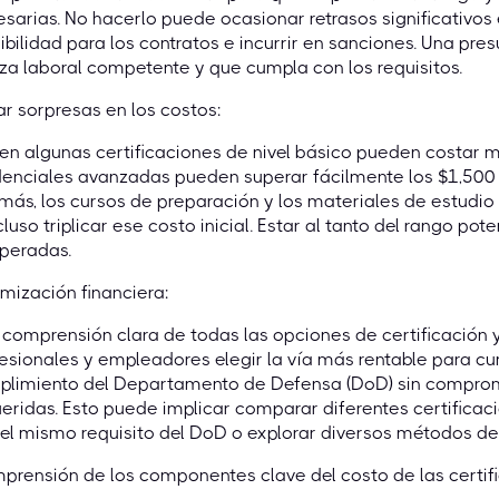
sarias. No hacerlo puede ocasionar retrasos significativos 
ibilidad para los contratos e incurrir en sanciones. Una pr
za laboral competente y que cumpla con los requisitos.
ar sorpresas en los costos:
ien algunas certificaciones de nivel básico pueden costar 
enciales avanzadas pueden superar fácilmente los $1,500 s
más, los cursos de preparación y los materiales de estud
cluso triplicar ese costo inicial. Estar al tanto del rango pot
peradas.
mización financiera:
comprensión clara de todas las opciones de certificación 
esionales y empleadores elegir la vía más rentable para cu
limiento del Departamento de Defensa (DoD) sin compromet
eridas. Esto puede implicar comparar diferentes certific
el mismo requisito del DoD o explorar diversos métodos de
rensión de los componentes clave del costo de las certif