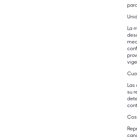
par
Uni
La m
desa
medi
conf
prov
vige
Cuot
Las 
su r
dete
cont
Cost
Repr
cand