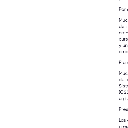
Por 
Much
de q
cred
curs
y u
cruc
Plan
Muc
de l
Sist
(CSS
a pl
Pre
Las
pre