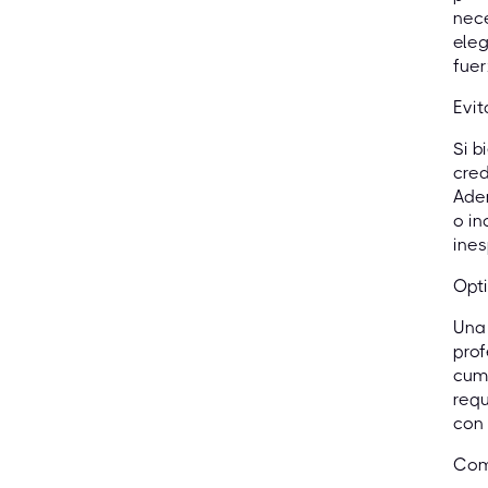
nece
eleg
fuer
Evit
Si b
cred
Ade
o in
ines
Opti
Una 
prof
cump
requ
con 
Comp