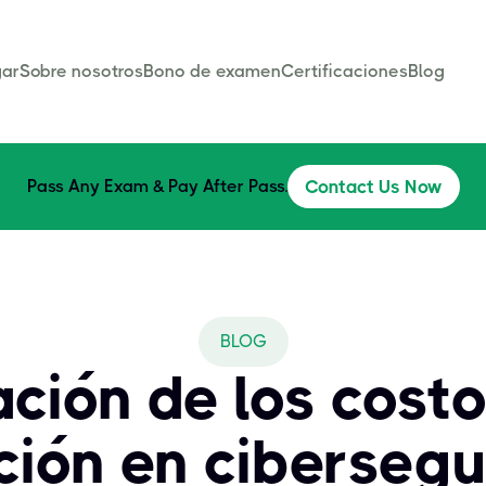
ar
Sobre nosotros
Bono de examen
Certificaciones
Blog
Pass Any Exam & Pay After Pass.
Contact Us Now
BLOG
ación de los costo
ación en cibersegu