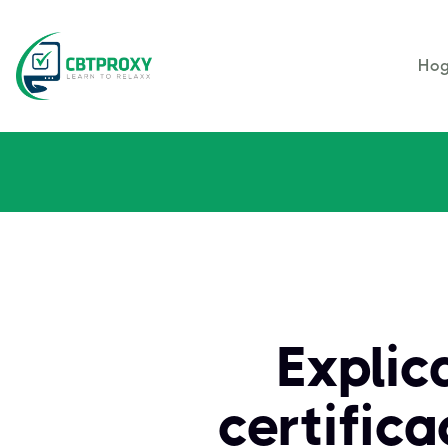
Hog
Explic
certific