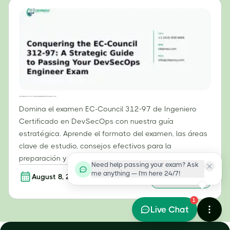
Cómo superar el examen EC-Council 312-97: Una guía estratégica para aprobar el examen de Ingeniero DevSecOps
Domina el examen EC-Council 312-97 de Ingeniero
Certificado en DevSecOps con nuestra guía
estratégica. Aprende el formato del examen, las áreas
clave de estudio, consejos efectivos para la
preparación y cómo aprobar tu certificación ECDE.
Need help passing your exam? Ask
me anything — I'm here 24/7!
August 8, 2026
Leer más
1
Live Chat