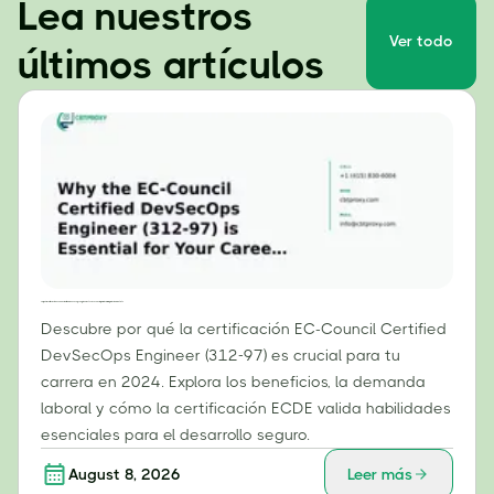
Lea nuestros
Ver todo
últimos artículos
Por qué la certificación EC-Council Certified DevSecOps Engineer (312-97) es esencial para tu carrera profesional en 2024.
Descubre por qué la certificación EC-Council Certified
DevSecOps Engineer (312-97) es crucial para tu
carrera en 2024. Explora los beneficios, la demanda
laboral y cómo la certificación ECDE valida habilidades
esenciales para el desarrollo seguro.
August 8, 2026
Leer más