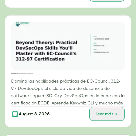
Más allá de la teoría: habilidades prácticas de DevSecOps que dominarás con la certificación 312-97 de EC-Council.
Domina las habilidades prácticas de EC-Council 312-
97 DevSecOps, el ciclo de vida de desarrollo de
software seguro (SDLC) y DevSecOps en la nube con la
certificación ECDE. Aprende Keywhiz CLI y mucho más.
August 8, 2026
Leer más