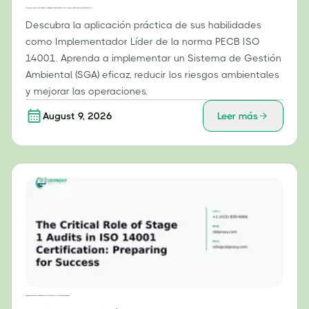
Pasos prácticos: Aprovechar sus habilidades como implementador líder de la norma PECB ISO 14001 para construir un sistema de gestión ambiental eficaz.
Descubra la aplicación práctica de sus habilidades
como Implementador Líder de la norma PECB ISO
14001. Aprenda a implementar un Sistema de Gestión
Ambiental (SGA) eficaz, reducir los riesgos ambientales
y mejorar las operaciones.
August 9, 2026
Leer más
El papel fundamental de las auditorías de la Fase 1 en la certificación ISO 14001: Preparación para el éxito