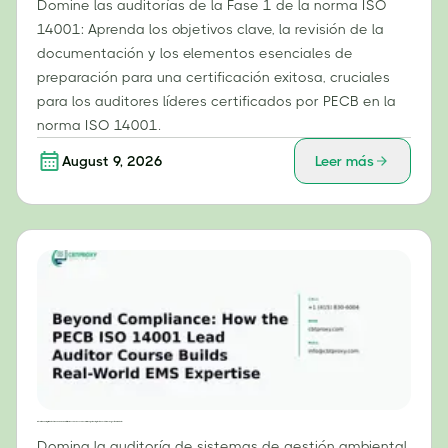
Domine las auditorías de la Fase 1 de la norma ISO
14001: Aprenda los objetivos clave, la revisión de la
documentación y los elementos esenciales de
preparación para una certificación exitosa, cruciales
para los auditores líderes certificados por PECB en la
norma ISO 14001.
August 9, 2026
Leer más
Más allá del cumplimiento: Cómo el curso de auditor líder ISO 14001 de PECB desarrolla experiencia práctica en sistemas de gestión ambiental.
Domina la auditoría de sistemas de gestión ambiental