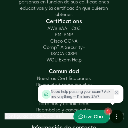
personas en función de sus calificaciones
educativas y la certificación que quieran
obtener.
Certifications
AWS SAA - C03
PMI PMP
Cisco CCNA
CompTIA Security+
ISACA CISM
WGU Exam Help
Comunidad
Nuestras Certificaciones
Discounted Exam Voucher
Preguntas frecuentes
Need help passing your exam? Ask
me anything — I'm here 24/7!
política de privacidad
Términos y condiciones
Reembolso y cancelación
1
Configuración de Cookies
Live Chat
Información de contacto