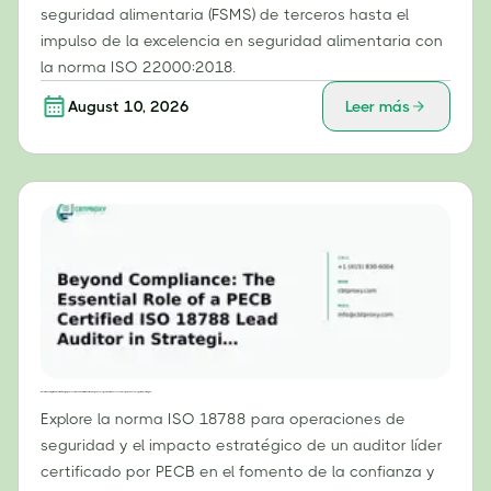
seguridad alimentaria (FSMS) de terceros hasta el
impulso de la excelencia en seguridad alimentaria con
la norma ISO 22000:2018.
August 10, 2026
Leer más
Más allá del cumplimiento normativo: El papel esencial de un auditor líder certificado por PECB según la norma ISO 18788 en las operaciones de seguridad estratégica.
Explore la norma ISO 18788 para operaciones de
seguridad y el impacto estratégico de un auditor líder
certificado por PECB en el fomento de la confianza y