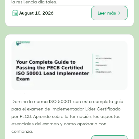
la resiliencia digitales.
August 10, 2026
Leer más
Tu guía completa para aprobar el examen de implementador líder certificado de la norma ISO 50001 de PECB.
Domina la norma ISO 50001 con esta completa guía
para el examen de Implementador Líder Certificado
por PECB. Aprende sobre la formación, los aspectos
esenciales del examen y cómo aprobarlo con
confianza.