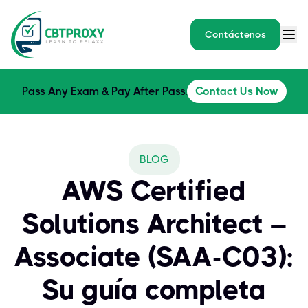
Contáctenos
Pass Any Exam & Pay After Pass.
Contact Us Now
BLOG
AWS Certified
Solutions Architect –
Associate (SAA-C03):
Su guía completa