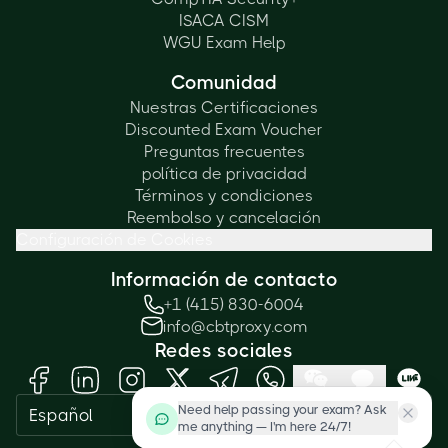
ISACA CISM
WGU Exam Help
Comunidad
Nuestras Certificaciones
Discounted Exam Voucher
Preguntas frecuentes
política de privacidad
Términos y condiciones
Reembolso y cancelación
Configuración de Cookies
Información de contacto
+1 (415) 830-6004
info@cbtproxy.com
Redes sociales
Need help passing your exam? Ask
Español
me anything — I'm here 24/7!