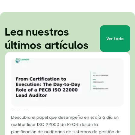
Lea nuestros
Ver todo
últimos artículos
De la certificación a la ejecución: El papel diario de un auditor líder de la norma ISO 22000 del PECB.
Descubra el papel que desempeña en el día a día un
auditor líder ISO 22000 de PECB, desde la
planificación de auditorías de sistemas de gestión de