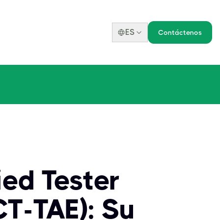
ES
Contáctenos
ied Tester
CT-TAE): Su