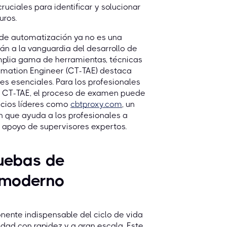
ruciales para identificar y solucionar
uros.
de automatización ya no es una
án a la vanguardia del desarrollo de
plia gama de herramientas, técnicas
tomation Engineer (CT-TAE) destaca
es esenciales. Para los profesionales
QB CT-TAE, el proceso de examen puede
icios líderes como
cbtproxy.com
, un
n que ayuda a los profesionales a
al apoyo de supervisores expertos.
ruebas de
o moderno
ente indispensable del ciclo de vida
idad con rapidez y a gran escala. Este