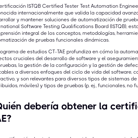
ertificación ISTQB Certified Tester Test Automation Enginee
nocida internacionalmente que valida la capacidad avanza
rrollar y mantener soluciones de automatización de prueba
rnational Software Testing Qualifications Board (ISTQB), est
rensión integral de los conceptos, metodologías, herramie
omatización de pruebas funcionales dinámicas.
rograma de estudios CT-TAE profundiza en cómo la automat
ctos cruciales del desarrollo de software y el aseguramient
ruebas, la gestión de la configuración y la gestión de def
cables a diversos enfoques del ciclo de vida del software, c
ractivo, y son relevantes para diversos tipos de sistemas de 
ribuidos, móviles) y tipos de pruebas (p. ej., funcionales, no f
uién debería obtener la certi
AE?