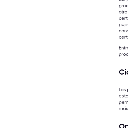
proc
otro
cert
pape
con
cert
Entr
prod
Ci
Las 
esta
perm
más 
Op