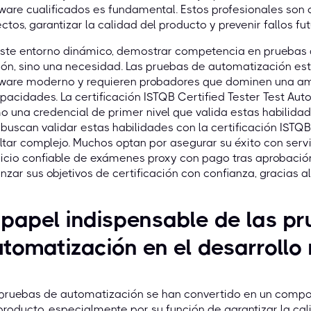
ware cualificados es fundamental. Estos profesionales son c
ctos, garantizar la calidad del producto y prevenir fallos fut
este entorno dinámico, demostrar competencia en pruebas 
ón, sino una necesidad. Las pruebas de automatización est
tware moderno y requieren probadores que dominen una am
pacidades. La certificación ISTQB Certified Tester Test Au
 una credencial de primer nivel que valida estas habilidad
buscan validar estas habilidades con la certificación IST
ltar complejo. Muchos optan por asegurar su éxito con serv
icio confiable de exámenes proxy con pago tras aprobació
nzar sus objetivos de certificación con confianza, gracias 
 papel indispensable de las p
tomatización en el desarroll
pruebas de automatización se han convertido en un compon
producto, especialmente por su función de garantizar la cal