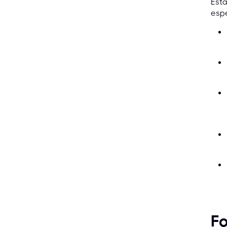
Esta
espe
Fo