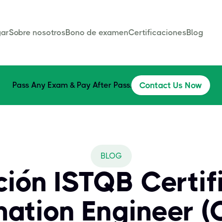
ar
Sobre nosotros
Bono de examen
Certificaciones
Blog
Pass Any Exam & Pay After Pass.
Contact Us Now
BLOG
ción ISTQB Certif
ation Engineer (