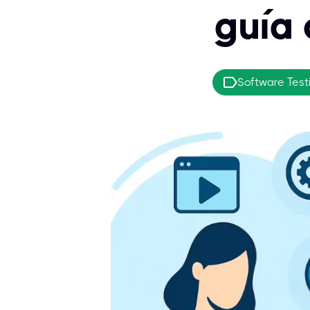
guía 
Software Test