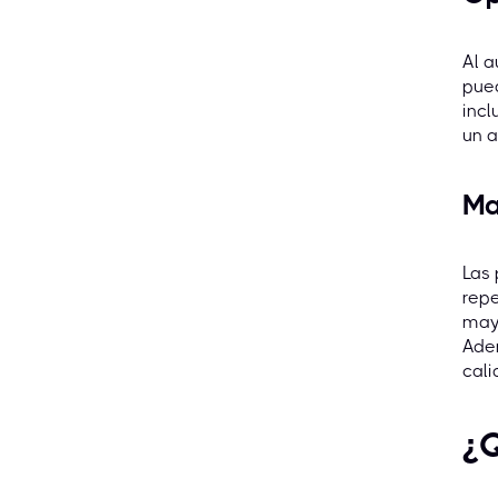
Al a
pued
incl
un a
Ma
Las 
repe
mayo
Adem
cali
¿Q