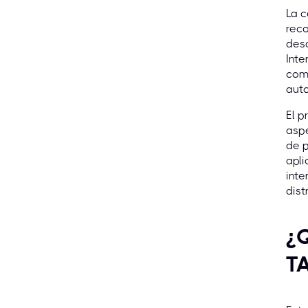
La c
reco
desa
Inte
comp
aut
El p
aspe
de p
apli
inte
dist
¿Q
T