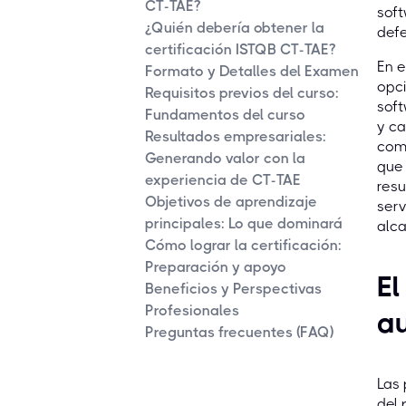
CT-TAE?
soft
¿Quién debería obtener la
defe
certificación ISTQB CT-TAE?
En 
Formato y Detalles del Examen
opci
Requisitos previos del curso:
sof
Fundamentos del curso
y ca
Resultados empresariales:
como
Generando valor con la
que 
experiencia de CT-TAE
resu
Objetivos de aprendizaje
serv
principales: Lo que dominará
alca
Cómo lograr la certificación:
Preparación y apoyo
El
Beneficios y Perspectivas
Profesionales
au
Preguntas frecuentes (FAQ)
Las 
del 