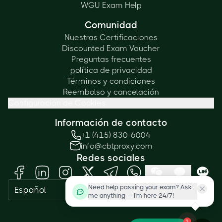
WGU Exam Help
Comunidad
Nuestras Certificaciones
Discounted Exam Voucher
Preguntas frecuentes
política de privacidad
Términos y condiciones
Reembolso y cancelación
Configuración de Cookies
Información de contacto
+1 (415) 830-6004
info@cbtproxy.com
Redes sociales
Need help passing your exam? Ask
Español
me anything — I'm here 24/7!
1