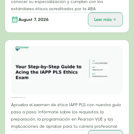
conocer su especialización y cumplan con los
estándares éticos acreditados por la ABA.
August 7, 2026
Leer más
Tu guía paso a paso para aprobar con éxito el examen de ética PLS de la IAPP
Aprueba el examen de ética IAPP PLS con nuestra guía
paso a paso. Infórmate sobre los requisitos, la
preparación, la programación en Pearson VUE y las
implicaciones de aprobar para tu carrera profesional.