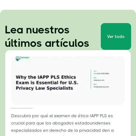
Lea nuestros
Ver todo
últimos artículos
¿Por qué el examen de ética PLS de la IAPP es esencial para los especialistas en derecho de privacidad de EE. UU.?
Descubra por qué el examen de ética IAPP PLS es
crucial para que los abogados estadounidenses
especializados en derecho de la privacidad den a