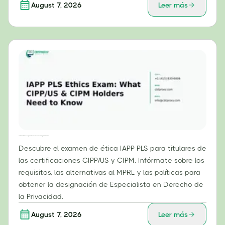
August 7, 2026
Leer más
Examen de ética IAPP PLS: Lo que los titulares de las certificaciones CIPP/US y CIPM deben saber.
Descubre el examen de ética IAPP PLS para titulares de
las certificaciones CIPP/US y CIPM. Infórmate sobre los
requisitos, las alternativas al MPRE y las políticas para
obtener la designación de Especialista en Derecho de
la Privacidad.
August 7, 2026
Leer más