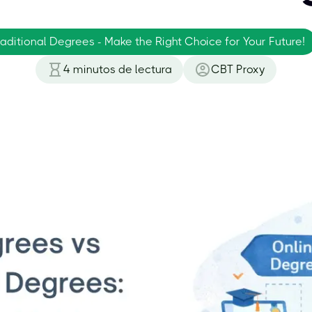
aditional Degrees - Make the Right Choice for Your Future!
4
minutos de lectura
CBT Proxy