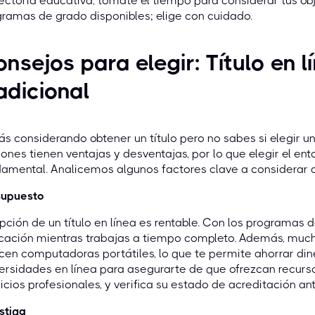
ectoria educativa, tómate el tiempo para considerar tus obj
ramas de grado disponibles; elige con cuidado.
nsejos para elegir: Título en lí
adicional
ás considerando obtener un título pero no sabes si elegir u
ones tienen ventajas y desventajas, por lo que elegir el e
amental. Analicemos algunos factores clave a considerar al
supuesto
pción de un título en línea es rentable. Con los programas d
cación mientras trabajas a tiempo completo. Además, much
cen computadoras portátiles, lo que te permite ahorrar diner
ersidades en línea para asegurarte de que ofrezcan recurs
icios profesionales, y verifica su estado de acreditación an
stiga