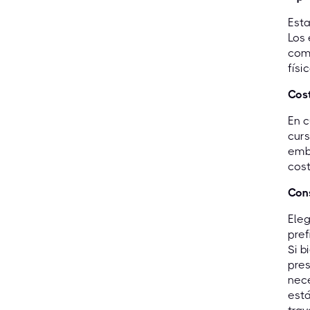
Esta
Los
comp
físi
Cost
En c
curs
emba
cos
Cons
Eleg
pref
Si b
pres
nece
está