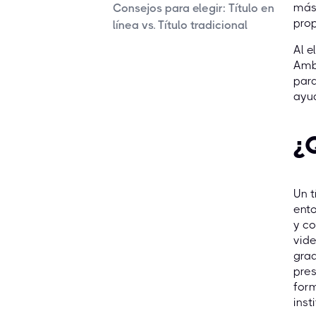
más 
Consejos para elegir: Título en
prop
línea vs. Título tradicional
Al e
Amba
para
ayud
¿
Un t
ento
y co
vide
grad
pres
form
inst