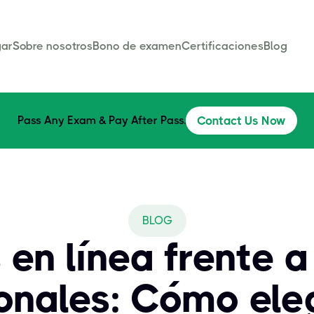
ar
Sobre nosotros
Bono de examen
Certificaciones
Blog
Pass Any Exam & Pay After Pass.
Contact Us Now
BLOG
 en línea frente a
ionales: Cómo eleg