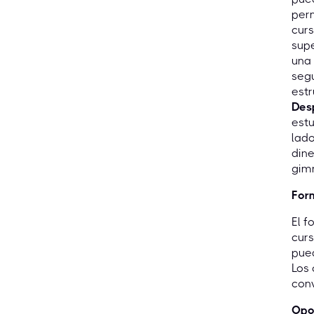
perm
curs
supe
una 
segú
estr
Des
estu
lado
dine
gimn
Form
El f
curs
pued
Los 
conv
Opo