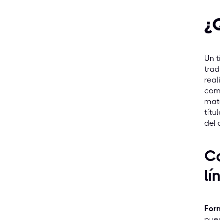
¿
Un t
trad
real
comp
mate
títu
del 
Co
lí
For
pued