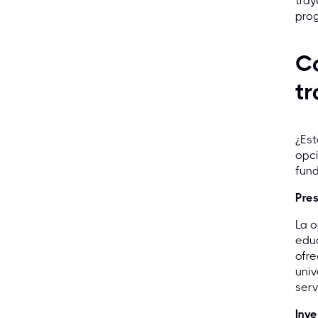
tray
prog
Co
tr
¿Est
opci
fund
Pre
La o
edu
ofre
univ
serv
Inve