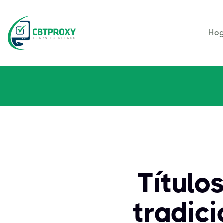
Hog
Títulos
tradic