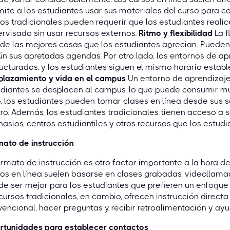
ite a los estudiantes usar sus materiales del curso para c
os tradicionales pueden requerir que los estudiantes real
rvisado sin usar recursos externos.
Ritmo y flexibilidad
La f
de las mejores cosas que los estudiantes aprecian. Pueden 
n sus apretadas agendas. Por otro lado, los entornos de ap
ucturados, y los estudiantes siguen el mismo horario establ
plazamiento y vida en el campus
Un entorno de aprendizaje 
diantes se desplacen al campus, lo que puede consumir mu
, los estudiantes pueden tomar clases en línea desde sus so
ro. Además, los estudiantes tradicionales tienen acceso a
asios, centros estudiantiles y otros recursos que los estudi
ato de instrucción
ormato de instrucción es otro factor importante a la hora d
os en línea suelen basarse en clases grabadas, videollamada
e ser mejor para los estudiantes que prefieren un enfoque 
cursos tradicionales, en cambio, ofrecen instrucción direct
encional, hacer preguntas y recibir retroalimentación y ayu
rtunidades para establecer contactos