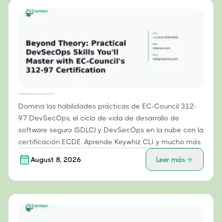
Más allá de la teoría: habilidades prácticas de DevSecOps que dominarás con la certificación 312-97 de EC-Council.
Domina las habilidades prácticas de EC-Council 312-
97 DevSecOps, el ciclo de vida de desarrollo de
software seguro (SDLC) y DevSecOps en la nube con la
certificación ECDE. Aprende Keywhiz CLI y mucho más.
August 8, 2026
Leer más