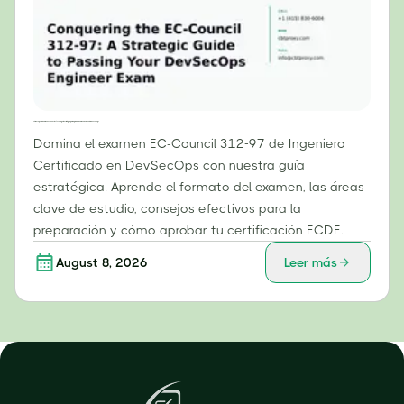
Cómo superar el examen EC-Council 312-97: Una guía estratégica para aprobar el examen de Ingeniero DevSecOps
Domina el examen EC-Council 312-97 de Ingeniero
Certificado en DevSecOps con nuestra guía
estratégica. Aprende el formato del examen, las áreas
clave de estudio, consejos efectivos para la
preparación y cómo aprobar tu certificación ECDE.
August 8, 2026
Leer más