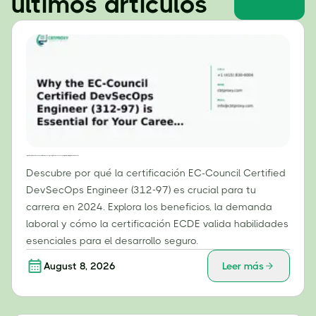
últimos artículos
Por qué la certificación EC-Council Certified DevSecOps Engineer (312-97) es esencial para tu carrera profesional en 2024.
Descubre por qué la certificación EC-Council Certified
DevSecOps Engineer (312-97) es crucial para tu
carrera en 2024. Explora los beneficios, la demanda
laboral y cómo la certificación ECDE valida habilidades
esenciales para el desarrollo seguro.
August 8, 2026
Leer más