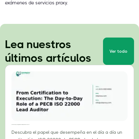
exámenes de servicios proxy.
Lea nuestros
Ver todo
últimos artículos
De la certificación a la ejecución: El papel diario de un auditor líder de la norma ISO 22000 del PECB.
Descubra el papel que desempeña en el día a día un