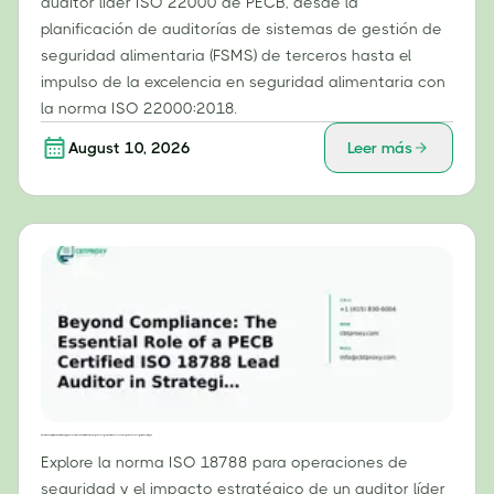
auditor líder ISO 22000 de PECB, desde la
planificación de auditorías de sistemas de gestión de
seguridad alimentaria (FSMS) de terceros hasta el
impulso de la excelencia en seguridad alimentaria con
la norma ISO 22000:2018.
August 10, 2026
Leer más
Más allá del cumplimiento normativo: El papel esencial de un auditor líder certificado por PECB según la norma ISO 18788 en las operaciones de seguridad estratégica.
Explore la norma ISO 18788 para operaciones de
seguridad y el impacto estratégico de un auditor líder