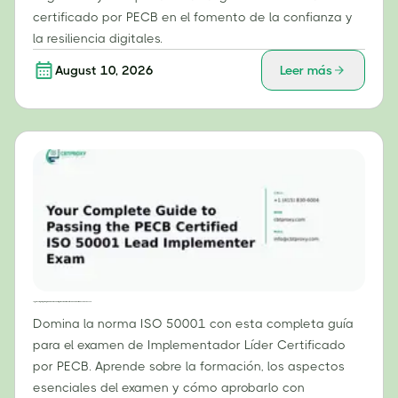
certificado por PECB en el fomento de la confianza y
la resiliencia digitales.
August 10, 2026
Leer más
Tu guía completa para aprobar el examen de implementador líder certificado de la norma ISO 50001 de PECB.
Domina la norma ISO 50001 con esta completa guía
para el examen de Implementador Líder Certificado
por PECB. Aprende sobre la formación, los aspectos
esenciales del examen y cómo aprobarlo con