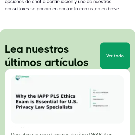
opciones de chat a continuación y uno de nuestros
consultores se pondrá en contacto con usted en breve.
Lea nuestros
Ver todo
últimos artículos
¿Por qué el examen de ética PLS de la IAPP es esencial para los especialistas en derecho de privacidad de EE. UU.?
Descubra por qué el examen de ética IAPP PLS es