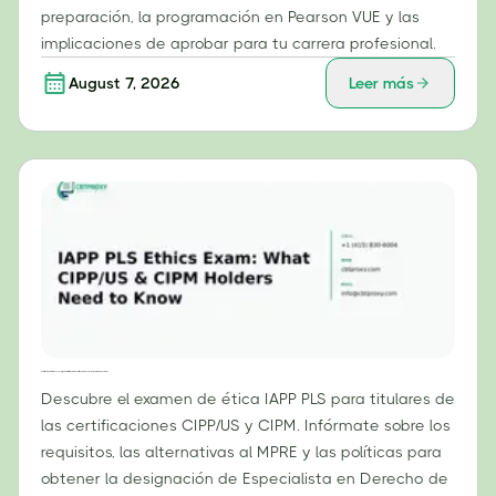
preparación, la programación en Pearson VUE y las
implicaciones de aprobar para tu carrera profesional.
August 7, 2026
Leer más
Examen de ética IAPP PLS: Lo que los titulares de las certificaciones CIPP/US y CIPM deben saber.
Descubre el examen de ética IAPP PLS para titulares de
las certificaciones CIPP/US y CIPM. Infórmate sobre los
requisitos, las alternativas al MPRE y las políticas para
obtener la designación de Especialista en Derecho de