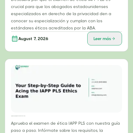
crucial para que los abogados estadounidenses
especializados en derecho de la privacidad den a
conocer su especialización y cumplan con los
estándares éticos acreditados por la ABA.
August 7, 2026
Leer más
Tu guía paso a paso para aprobar con éxito el examen de ética PLS de la IAPP
Aprueba el examen de ética IAPP PLS con nuestra guía
paso a paso. Infórmate sobre los requisitos, la