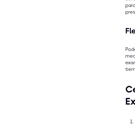
para
pres
Fl
Pode
medi
exa
tiem
Ce
E