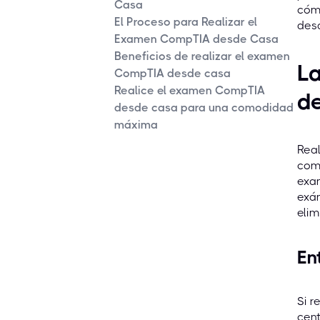
Casa
cómo
El Proceso para Realizar el
desd
Examen CompTIA desde Casa
Beneficios de realizar el examen
L
CompTIA desde casa
Realice el examen CompTIA
d
desde casa para una comodidad
máxima
Real
como
exam
exám
elim
En
Si r
cent