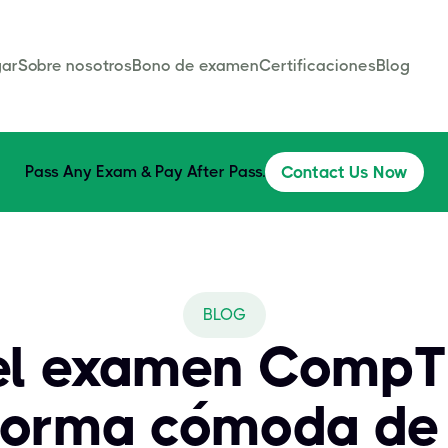
ar
Sobre nosotros
Bono de examen
Certificaciones
Blog
Pass Any Exam & Pay After Pass.
Contact Us Now
BLOG
 el examen CompT
forma cómoda de