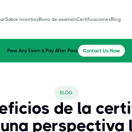
ar
Sobre nosotros
Bono de examen
Certificaciones
Blog
Pass Any Exam & Pay After Pass.
Contact Us Now
BLOG
ficios de la cert
una perspectiva 