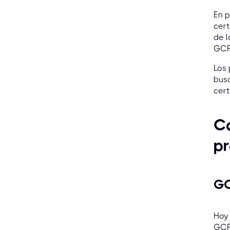
En p
cert
de l
GCF
Los 
busc
cert
Có
pr
GC
Hoy 
GCF