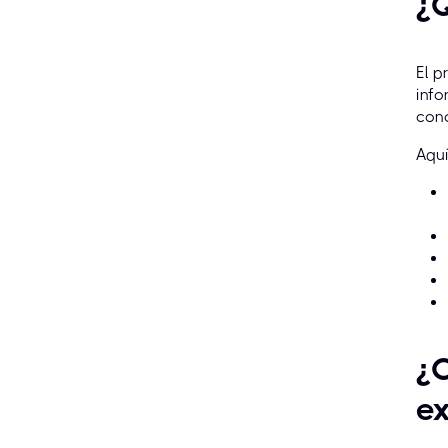
¿Q
El p
info
cono
Aquí
¿C
ex