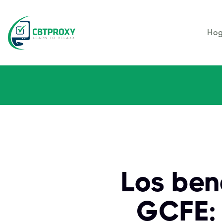
Hog
Los bene
GCFE: 