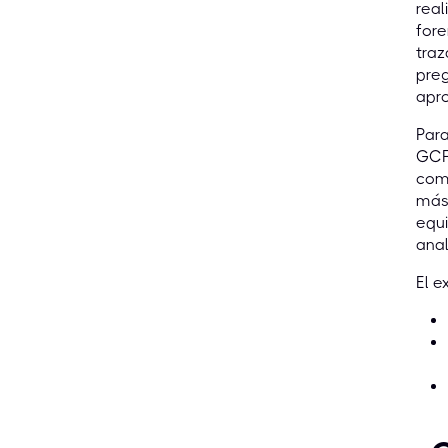
real
fore
tra
preg
apr
Para
GCFE
com
más 
equi
anal
El e