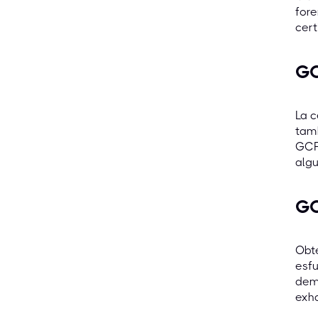
fore
cert
GC
La c
tamb
GCF
algu
GC
Obte
esfu
dem
exha