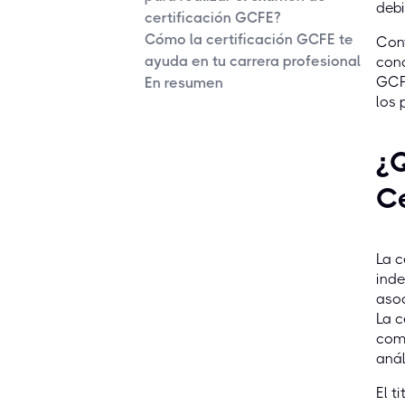
debi
certificación GCFE?
Cómo la certificación GCFE te
Cont
ayuda en tu carrera profesional
cono
GCFE
En resumen
los 
¿Q
Ce
La c
inde
asoc
La c
comp
anál
El t