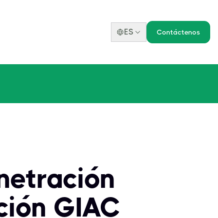
ES
Contáctenos
netración
ación GIAC