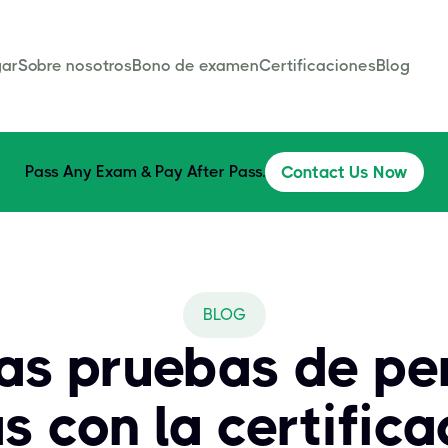
ar
Sobre nosotros
Bono de examen
Certificaciones
Blog
Pass Any Exam & Pay After Pass.
Contact Us Now
BLOG
as pruebas de pe
 con la certific