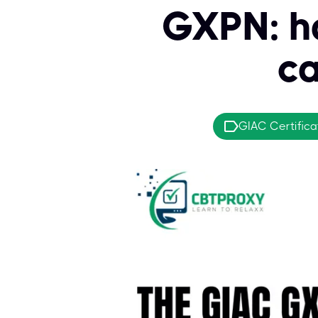
GXPN: ha
ca
GIAC Certifica