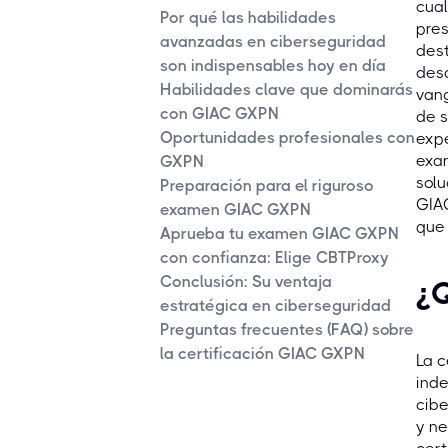
cual
Por qué las habilidades
pres
avanzadas en ciberseguridad
des
son indispensables hoy en día
desa
Habilidades clave que dominarás
vang
con GIAC GXPN
de s
Oportunidades profesionales con
expe
exa
GXPN
solu
Preparación para el riguroso
GIAC
examen GIAC GXPN
que 
Aprueba tu examen GIAC GXPN
con confianza: Elige CBTProxy
Conclusión: Su ventaja
¿Q
estratégica en ciberseguridad
Preguntas frecuentes (FAQ) sobre
la certificación GIAC GXPN
La c
inde
cibe
y ne