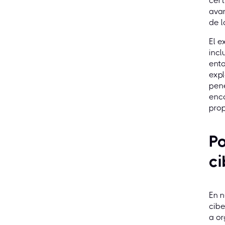
cert
ava
de 
El e
incl
ento
expl
pene
enco
prop
Po
ci
En n
cibe
a o