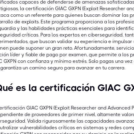
ificados capaces de defenderse de amenazas sofisticadas.
tigiosas, la certificación GIAC GXPN (Exploit Researcher a
taca como un referente para quienes buscan dominar las p
rrollo de exploits. Este programa proporciona a los profes
uardia y las habilidades prácticas esenciales para identific
eguridad críticas. Para los expertos en ciberseguridad, tan
rimentados, que buscan validar su experiencia e impulsar 
men puede suponer un gran reto. Afortunadamente, servic
ción líder y fiable de pago por examen, que permite a los p
 GXPN con confianza y mínimo estrés. Solo pagas una vez 
garantiza un camino seguro para avanzar en tu carrera.
ué es la certificación GIAC 
ertificación GIAC GXPN (Exploit Researcher and Advanced Pe
pendiente de proveedores de primer nivel, altamente valora
rseguridad. Valida rigurosamente las capacidades avanzada
utralizar vulnerabilidades críticas en sistemas y redes com