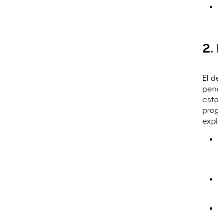
2.
El d
pene
esta
pro
expl