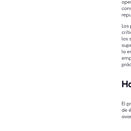
oper
cons
repu
Los 
crít
los 
sup
la e
empl
prác
H
El p
de é
avan