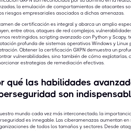
ificación GXPN son reconocidos por su dominio en la reali
nzadas, la emulación de comportamientos de atacantes sof
los riesgos empresariales asociados a dichas amenazas.
xamen de certificación es integral y abarca un amplio esp
uyen, entre otros, ataques de red complejos, vulnerabilidade
rnos restringidos, scripting avanzado con Python y Scapy, t
otación profunda de sistemas operativos Windows y Linux 
tración. Obtener la certificación GXPN demuestra un prof
ntrar vulnerabilidades, sino también de cómo explotarlas,
orcionar estrategias de remediación efectivas.
r qué las habilidades avanza
berseguridad son indispensabl
uestro mundo cada vez más interconectado, la importancia
rseguridad es innegable. Las ciberamenazas aumentan en s
rganizaciones de todos los tamaños y sectores. Desde ata