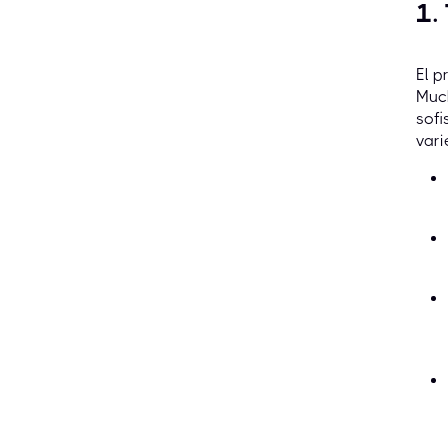
1.
El p
Much
sofi
vari