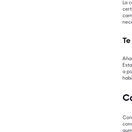
La c
cert
cam
nece
Te
Añad
Esta
a p
habi
C
Con 
conv
aume