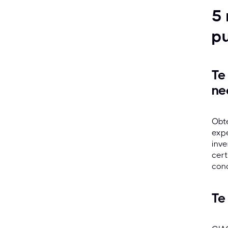
5 
pu
Te
ne
Obt
exp
inve
cert
cono
Te