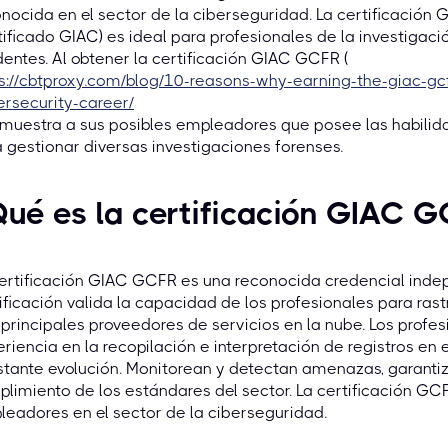
nocida en el sector de la ciberseguridad. La certificación
ificado GIAC) es ideal para profesionales de la investigació
dentes. Al obtener la certificación GIAC GCFR (
s://cbtproxy.com/blog/10-reasons-why-earning-the-giac-gcfr
rsecurity-career/
emuestra a sus posibles empleadores que posee las habilid
 gestionar diversas investigaciones forenses.
ué es la certificación GIAC 
ertificación GIAC GCFR es una reconocida credencial indep
ificación valida la capacidad de los profesionales para rast
 principales proveedores de servicios en la nube. Los profe
riencia en la recopilación e interpretación de registros e
tante evolución. Monitorean y detectan amenazas, garanti
limiento de los estándares del sector. La certificación GC
eadores en el sector de la ciberseguridad.