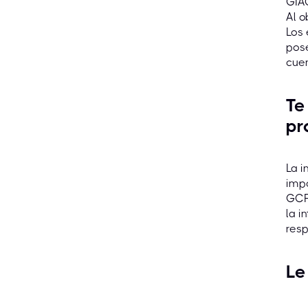
GIAC
Al o
Los 
pose
cuen
Te
pr
La i
impo
GCF
la i
resp
Le