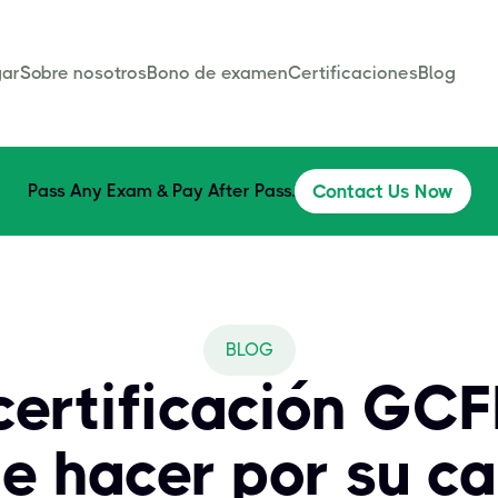
ar
Sobre nosotros
Bono de examen
Certificaciones
Blog
Pass Any Exam & Pay After Pass.
Contact Us Now
BLOG
 certificación GC
e hacer por su ca