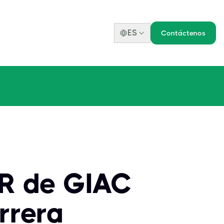
ES
Contáctenos
FR de GIAC
rrera