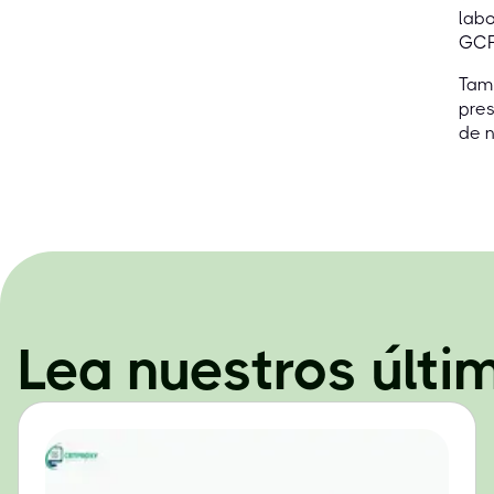
labo
GCF
Tamb
pres
de n
Lea nuestros últi