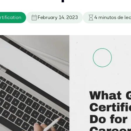
ification
February 14, 2023
4
minutos de lec