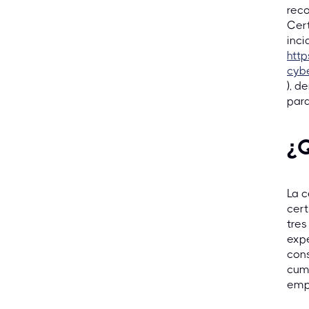
reco
Cert
inci
http
cybe
), d
para
¿Q
La c
cert
tres
expe
cons
cump
empl