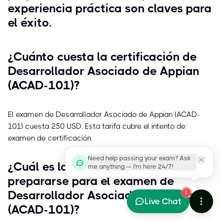
experiencia práctica son claves para
el éxito.
¿Cuánto cuesta la certificación de
Desarrollador Asociado de Appian
(ACAD-101)?
El examen de Desarrollador Asociado de Appian (ACAD-
101) cuesta 250 USD. Esta tarifa cubre el intento de
examen de certificación.
Need help passing your exam? Ask
¿Cuál es la mejor manera de
me anything — I'm here 24/7!
prepararse para el examen de
Desarrollador Asociado de Appian
1
Live Chat
(ACAD-101)?