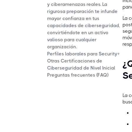
inci
y ciberamenazas reales. La
pano
rigurosa preparación te infunde
La c
mayor confianza en tus
pos
capacidades de ciberseguridad,
segu
convirtiéndote en un activo
móvi
valioso para cualquier
resp
organización.
Perfiles laborales para Security+
Otras Certificaciones de
¿Q
Ciberseguridad de Nivel Inicial
Se
Preguntas frecuentes (FAQ)
La c
busc