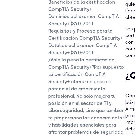
Beneficios de la certificación
quie
CompTIA Security+
líde
Dominios del examen CompTIA
obte
Security+ (SY0-701)
Los 
Requisitos y Proceso para la
cert
Certificación CompTIA Security+
con 
Detalles del examen CompTIA
cono
Security+ (SY0-701)
cons
¿Vale la pena la certificación
CompTIA Security+?Por supuesto.
¿
La certificación CompTIA
Security+ ofrece un enorme
potencial de crecimiento
Comp
profesional. No solo mejora tu
bás
posición en el sector de TI y
A m
ciberseguridad, sino que también
prof
te proporciona los conocimientos
info
y habilidades esenciales para
del 
afrontar problemas de seguridad