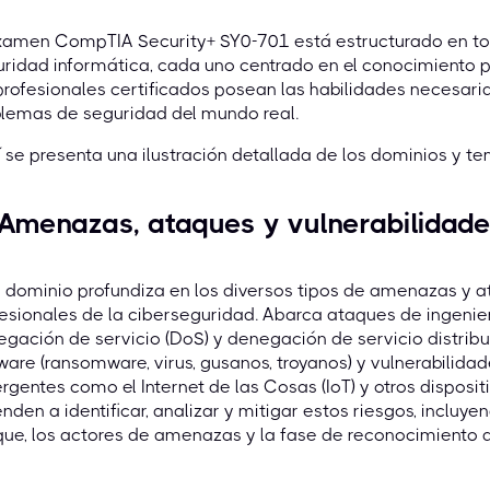
xamen CompTIA Security+ SY0-701 está estructurado en tor
ridad informática, cada uno centrado en el conocimiento p
profesionales certificados posean las habilidades necesari
blemas de seguridad del mundo real.
 se presenta una ilustración detallada de los dominios y 
 Amenazas, ataques y vulnerabilidad
 dominio profundiza en los diversos tipos de amenazas y at
esionales de la ciberseguridad. Abarca ataques de ingenier
gación de servicio (DoS) y denegación de servicio distrib
are (ransomware, virus, gusanos, troyanos) y vulnerabilida
gentes como el Internet de las Cosas (IoT) y otros disposit
nden a identificar, analizar y mitigar estos riesgos, incluy
ue, los actores de amenazas y la fase de reconocimiento 