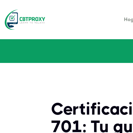
Hog
Certifica
701: Tu gu