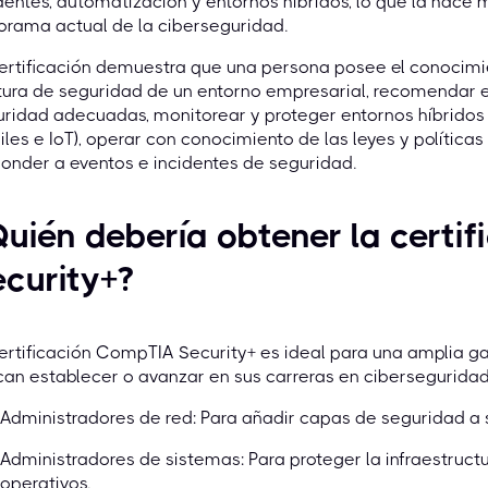
dentes, automatización y entornos híbridos, lo que la hace 
rama actual de la ciberseguridad.
ertificación demuestra que una persona posee el conocimie
tura de seguridad de un entorno empresarial, recomendar 
ridad adecuadas, monitorear y proteger entornos híbridos (i
les e IoT), operar con conocimiento de las leyes y políticas a
onder a eventos e incidentes de seguridad.
uién debería obtener la certi
curity+?
ertificación CompTIA Security+ es ideal para una amplia g
an establecer o avanzar en sus carreras en ciberseguridad.
Administradores de red: Para añadir capas de seguridad a 
Administradores de sistemas: Para proteger la infraestruct
operativos.