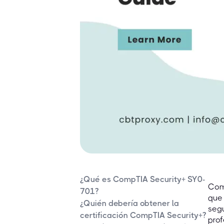
¿Qué es CompTIA Security+ SY0-
Com
701?
que
¿Quién debería obtener la
segu
certificación CompTIA Security+?
prof