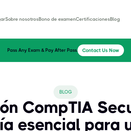
ar
Sobre nosotros
Bono de examen
Certificaciones
Blog
Pass Any Exam & Pay After Pass.
Contact Us Now
BLOG
ción CompTIA Secu
ía esencial para 