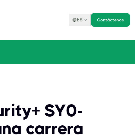
ES
Contáctenos
rity+ SY0-
una carrera