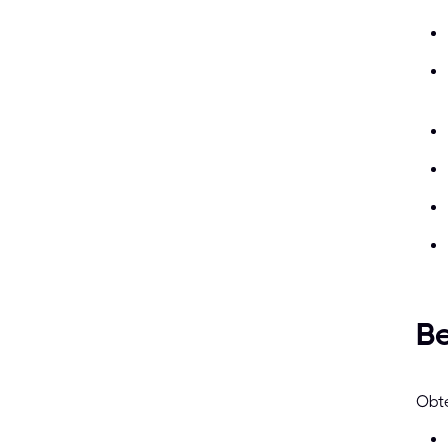
Be
Obte