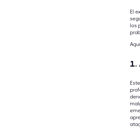
El e
segu
los 
pro
Aquí
1.
Este
prof
dene
malw
emer
apre
ataq