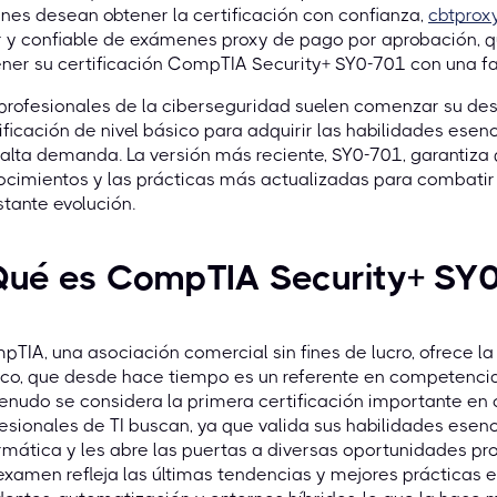
nes desean obtener la certificación con confianza,
cbtprox
r y confiable de exámenes proxy de pago por aprobación, q
ner su certificación CompTIA Security+ SY0-701 con una fa
profesionales de la ciberseguridad suelen comenzar su desa
ificación de nivel básico para adquirir las habilidades esenc
alta demanda. La versión más reciente, SY0-701, garantiza
cimientos y las prácticas más actualizadas para combatir
tante evolución.
Qué es CompTIA Security+ SY
TIA, una asociación comercial sin fines de lucro, ofrece la c
ico, que desde hace tiempo es un referente en competenci
enudo se considera la primera certificación importante e
esionales de TI buscan, ya que valida sus habilidades esen
rmática y les abre las puertas a diversas oportunidades pr
examen refleja las últimas tendencias y mejores prácticas 