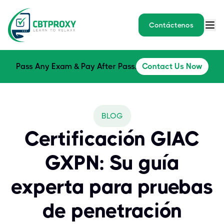
Contáctenos
Pass Any Exam & Pay After Pass.
Contact Us Now
BLOG
Certificación GIAC
GXPN: Su guía
experta para pruebas
de penetración