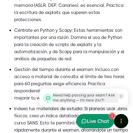
memoria (ASLR, DEP, Canaries), es esencial. Practica
la escritura de exploits que superen estas
protecciones.
Céntrate en Python y Scapy: Estas herramientas son
importantes por una razón. Domina el uso de Python
para la creación de scripts de exploits y la
automatización, y de Scapy para la manipulación y el
análisis de paquetes de red.
Gestión del tiempo durante el examen: Incluso con
acceso a material de consulta, el límite de tres horas
para 60 preguntas exige eficiencia. Practica
respondiendo preguntas bajo presión de tiempo para
Need help passing your exam? Ask
mejorar tu velocidad y capacidad de decisión.
me anything — I'm here 24/7!
Indexa tus materiales de estudio: Si planeas usar libros
físicos, crea un índice detallado de tus materiales del
1
Live Chat
curso SANS. Esto te permitirá localizar información
rápidamente durante el examen, ahorrándote un tiempo