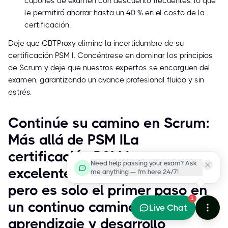
cupones de examen con descuento frecuentes, lo que
le permitirá ahorrar hasta un 40 % en el costo de la
certificación.
Deje que CBTProxy elimine la incertidumbre de su
certificación PSM I. Concéntrese en dominar los principios
de Scrum y deje que nuestros expertos se encarguen del
examen, garantizando un avance profesional fluido y sin
estrés.
Continúe su camino en Scrum:
Más allá de PSM ILa
certificación PSM I es un
Need help passing your exam? Ask
excelente punto de partida,
me anything — I'm here 24/7!
pero es solo el primer paso en
1
un continuo camino de
Live Chat
aprendizaje y desarrollo