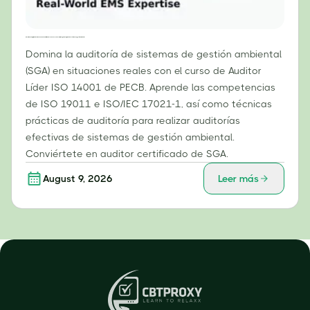
Más allá del cumplimiento: Cómo el curso de auditor líder ISO 14001 de PECB desarrolla experiencia práctica en sistemas de gestión ambiental.
Domina la auditoría de sistemas de gestión ambiental
(SGA) en situaciones reales con el curso de Auditor
Líder ISO 14001 de PECB. Aprende las competencias
de ISO 19011 e ISO/IEC 17021-1, así como técnicas
prácticas de auditoría para realizar auditorías
efectivas de sistemas de gestión ambiental.
Conviértete en auditor certificado de SGA.
August 9, 2026
Leer más