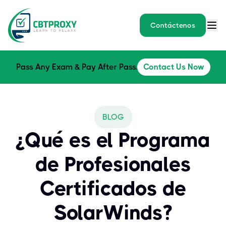
Contáctenos
Pass Any Exam & Pay After Pass.
Contact Us Now
BLOG
¿Qué es el Programa
de Profesionales
Certificados de
SolarWinds?