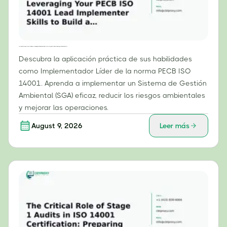
Pasos prácticos: Aprovechar sus habilidades como implementador líder de la norma PECB ISO 14001 para construir un sistema de gestión ambiental eficaz.
Descubra la aplicación práctica de sus habilidades
como Implementador Líder de la norma PECB ISO
14001. Aprenda a implementar un Sistema de Gestión
Ambiental (SGA) eficaz, reducir los riesgos ambientales
y mejorar las operaciones.
August 9, 2026
Leer más