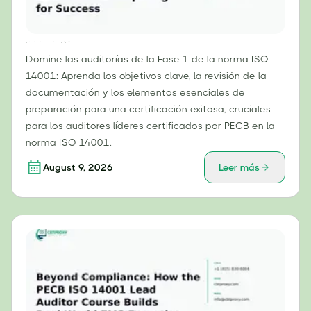
El papel fundamental de las auditorías de la Fase 1 en la certificación ISO 14001: Preparación para el éxito
Domine las auditorías de la Fase 1 de la norma ISO
14001: Aprenda los objetivos clave, la revisión de la
documentación y los elementos esenciales de
preparación para una certificación exitosa, cruciales
para los auditores líderes certificados por PECB en la
norma ISO 14001.
August 9, 2026
Leer más