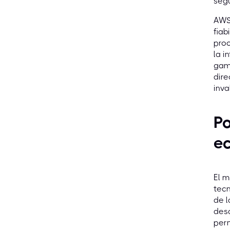
segu
AWS 
fiab
pro
la i
gama
dire
inva
Po
ec
El m
tecn
de l
desa
perm