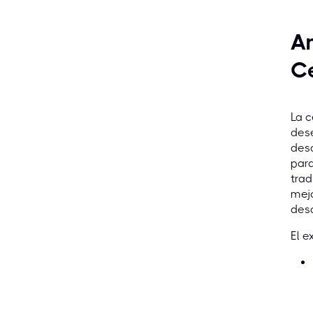
An
Ce
La c
dese
desa
para
trad
mej
desa
El e