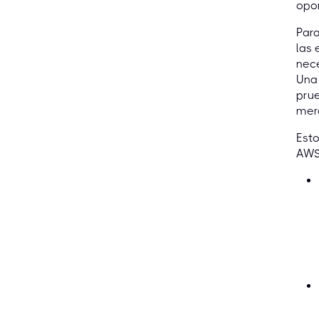
opo
Para
las 
nece
Una 
prue
merc
Esto
AWS 