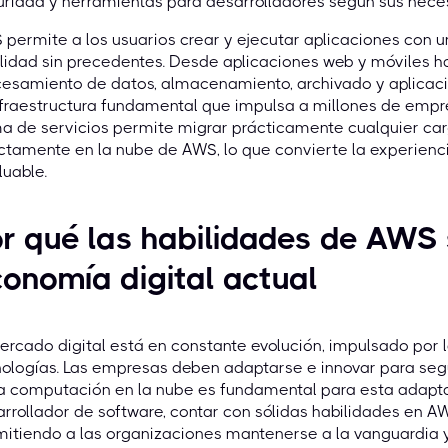
ridad y herramientas para desarrolladores según sus nece
permite a los usuarios crear y ejecutar aplicaciones con una
ilidad sin precedentes. Desde aplicaciones web y móviles h
cesamiento de datos, almacenamiento, archivado y aplicac
nfraestructura fundamental que impulsa a millones de empr
 de servicios permite migrar prácticamente cualquier carg
ctamente en la nube de AWS, lo que convierte la experienc
luable.
r qué las habilidades de AWS 
onomía digital actual
ercado digital está en constante evolución, impulsado por 
ologías. Las empresas deben adaptarse e innovar para segu
a computación en la nube es fundamental para esta adapta
rrollador de software, contar con sólidas habilidades en AW
itiendo a las organizaciones mantenerse a la vanguardia y