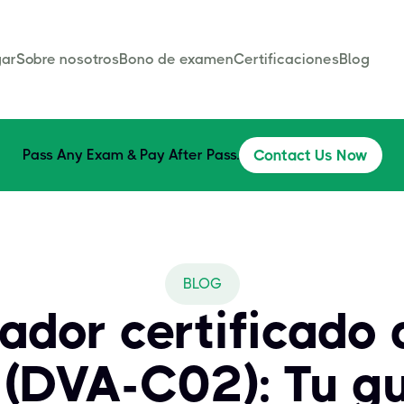
ar
Sobre nosotros
Bono de examen
Certificaciones
Blog
Pass Any Exam & Pay After Pass.
Contact Us Now
BLOG
lador certificado
(DVA-C02): Tu gu