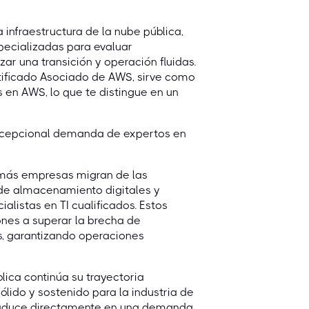
a infraestructura de la nube pública,
pecializadas para evaluar
ar una transición y operación fluidas.
rtificado Asociado de AWS, sirve como
 en AWS, lo que te distingue en un
 excepcional demanda de expertos en
 más empresas migran de las
s de almacenamiento digitales y
alistas en TI cualificados. Estos
ones a superar la brecha de
s, garantizando operaciones
lica continúa su trayectoria
lido y sostenido para la industria de
traduce directamente en una demanda