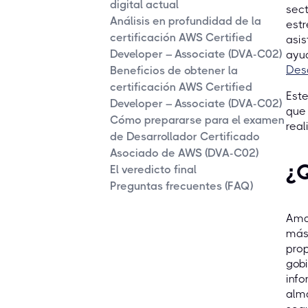
digital actual
sect
Análisis en profundidad de la
estr
certificación AWS Certified
asi
Developer – Associate (DVA-C02)
ayud
Des
Beneficios de obtener la
certificación AWS Certified
Este
Developer – Associate (DVA-C02)
que 
Cómo prepararse para el examen
real
de Desarrollador Certificado
Asociado de AWS (DVA-C02)
¿
El veredicto final
Preguntas frecuentes (FAQ)
Amaz
más 
pro
gobi
inf
alma