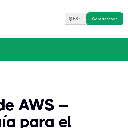
ES
Contáctenos
 de AWS –
ía para el