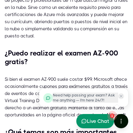
de proyecto y profesionales de TI que buscan migrar a roles
en la nube. Sirve como un excelente requisito previo para
certificaciones de Azure más avanzadas y puede mejorar
su currículum, abriendo puertas a puestos de nivel inicial en
la nube o simplemente validando su comprensión en su
puesto actual.
¿Puedo realizar el examen AZ-900
gratis?
Si bien el examen AZ-900 suele costar $99, Microsoft ofrece
ocasionalmente cupones para exámenes gratuitos a través
de eventos de capacitación virtual como los "Microsoft
Need help passing your exam? Ask
me anything — I'm here 24/7!
Virtual Training Days". Asistir a estos eventos puede darte
derecho a un examen gratuito. Mantente al tanto de estas
oportunidades en la página oficial de eventos de Microsoft.
1
Live Chat
¿Qué temas son más importantes