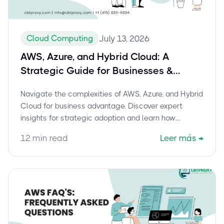
Cloud Computing
July 13, 2026
AWS, Azure, and Hybrid Cloud: A
Strategic Guide for Businesses &
Achieving AWS Certified Solutions
Navigate the complexities of AWS, Azure, and Hybrid
Architect – Professional Success
Cloud for business advantage. Discover expert
insights for strategic adoption and learn how
cbtproxy.com helps you pass the AWS Certified
12
min read
Leer más
→
Solutions Architect – Professional (SAP-C02) exam
with confidence.