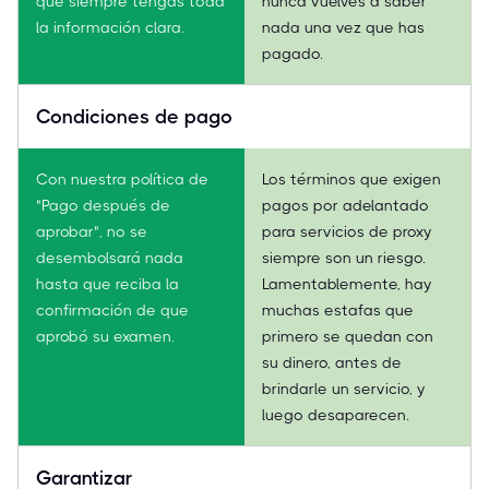
que siempre tengas toda
nunca vuelves a saber
la información clara.
nada una vez que has
pagado.
Condiciones de pago
Con nuestra política de
Los términos que exigen
"Pago después de
pagos por adelantado
aprobar", no se
para servicios de proxy
desembolsará nada
siempre son un riesgo.
hasta que reciba la
Lamentablemente, hay
confirmación de que
muchas estafas que
aprobó su examen.
primero se quedan con
su dinero, antes de
brindarle un servicio, y
luego desaparecen.
Garantizar