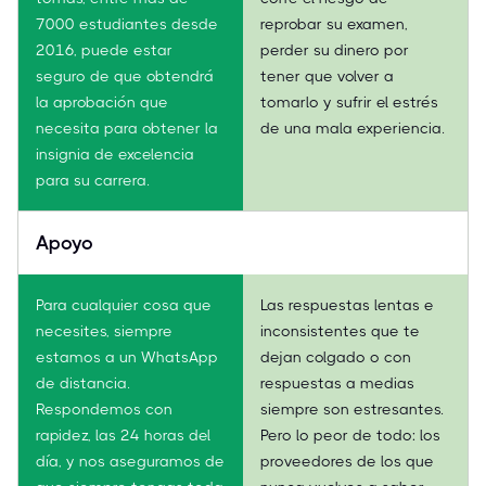
7000 estudiantes desde
reprobar su examen,
2016, puede estar
perder su dinero por
seguro de que obtendrá
tener que volver a
la aprobación que
tomarlo y sufrir el estrés
necesita para obtener la
de una mala experiencia.
insignia de excelencia
para su carrera.
Apoyo
Para cualquier cosa que
Las respuestas lentas e
necesites, siempre
inconsistentes que te
estamos a un WhatsApp
dejan colgado o con
de distancia.
respuestas a medias
Respondemos con
siempre son estresantes.
rapidez, las 24 horas del
Pero lo peor de todo: los
día, y nos aseguramos de
proveedores de los que