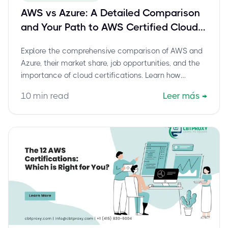
AWS vs Azure: A Detailed Comparison
and Your Path to AWS Certified Cloud
Practitioner (CLF-C02) Success
Explore the comprehensive comparison of AWS and
Azure, their market share, job opportunities, and the
importance of cloud certifications. Learn how
CBTProxy offers a stress-free path to passing your
10
min read
Leer más
→
AWS Certified Cloud Practitioner (CLF-C02) exam
with a pay-after-pass guarantee.