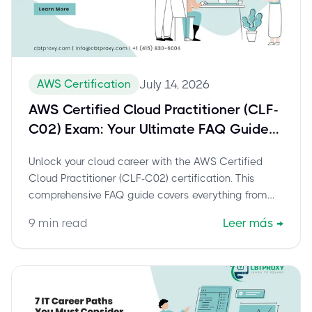
AWS Certification
July 14, 2026
AWS Certified Cloud Practitioner (CLF-
C02) Exam: Your Ultimate FAQ Guide
to Passing
Unlock your cloud career with the AWS Certified
Cloud Practitioner (CLF-C02) certification. This
comprehensive FAQ guide covers everything from
benefits and exam details to preparation tips,
9
min read
Leer más
→
including how CBTProxy helps you pass with
confidence.