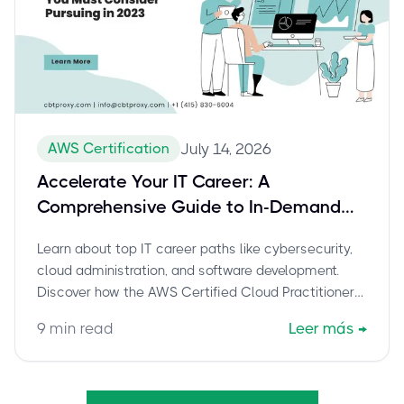
AWS Certification
July 14, 2026
Accelerate Your IT Career: A
Comprehensive Guide to In-Demand
Paths and the AWS Certified Cloud
Learn about top IT career paths like cybersecurity,
Practitioner (CLF-C02) Exam
cloud administration, and software development.
Discover how the AWS Certified Cloud Practitioner
(CLF-C02) certification can launch your journey into
9
min read
Leer más
→
cloud computing and boost your career. Explore
exam details and preparation tips.