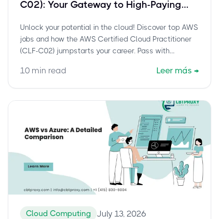
C02): Your Gateway to High-Paying
Cloud Careers
Unlock your potential in the cloud! Discover top AWS
jobs and how the AWS Certified Cloud Practitioner
(CLF-C02) jumpstarts your career. Pass with
confidence using cbtproxy.com's pay-after-pass
10
min read
Leer más
→
service.
Cloud Computing
July 13, 2026