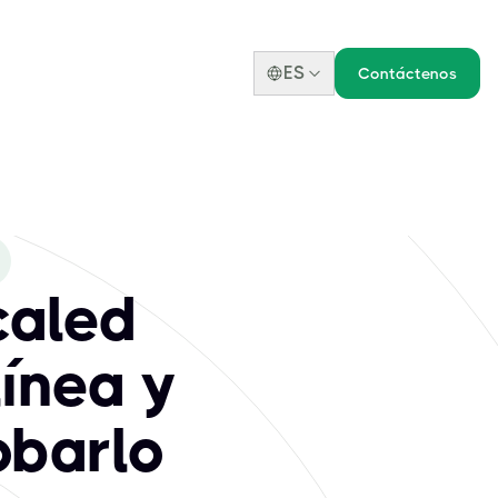
ES
Contáctenos
caled
línea y
obarlo