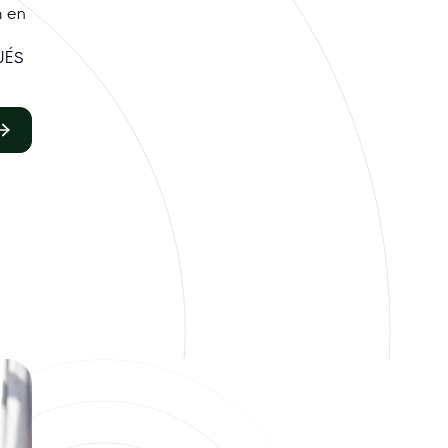
m en
UÉS