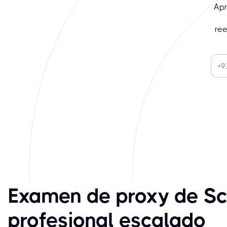
Apr
re
Examen de proxy de S
profesional escalado