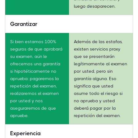
luego desaparecen.
Garantizar
Si bien estamos 100%
Además de las estafas,
seguros de que aprobará
existen servicios proxy
su examen, aún le
que se presentarán
ofrecemos una garantía
legítimamente al examen
si hipotéticamente no
por usted, pero sin
aprueba: pagaremos la
garantía alguna. Eso
repetición del examen,
significa que usted
realizaremos el examen
asume todo el riesgo si
por usted y nos
no aprueba y usted
aseguraremos de que
deberá pagar por la
apruebe.
repetición del examen.
Experiencia