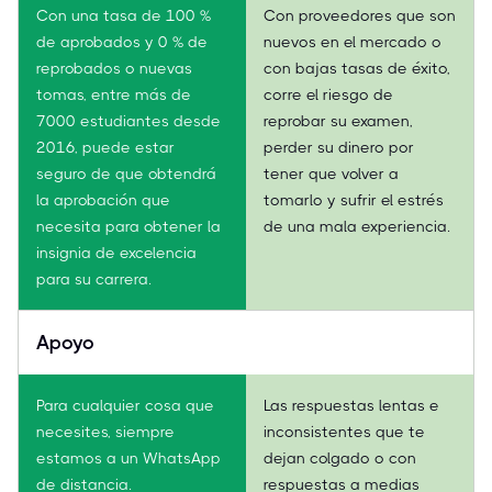
Con una tasa de 100 %
Con proveedores que son
de aprobados y 0 % de
nuevos en el mercado o
reprobados o nuevas
con bajas tasas de éxito,
tomas, entre más de
corre el riesgo de
7000 estudiantes desde
reprobar su examen,
2016, puede estar
perder su dinero por
seguro de que obtendrá
tener que volver a
la aprobación que
tomarlo y sufrir el estrés
necesita para obtener la
de una mala experiencia.
insignia de excelencia
para su carrera.
Apoyo
Para cualquier cosa que
Las respuestas lentas e
necesites, siempre
inconsistentes que te
estamos a un WhatsApp
dejan colgado o con
de distancia.
respuestas a medias