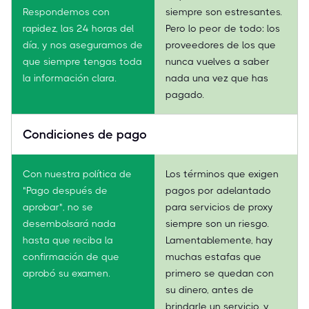
Respondemos con
siempre son estresantes.
rapidez, las 24 horas del
Pero lo peor de todo: los
día, y nos aseguramos de
proveedores de los que
que siempre tengas toda
nunca vuelves a saber
la información clara.
nada una vez que has
pagado.
Condiciones de pago
Con nuestra política de
Los términos que exigen
"Pago después de
pagos por adelantado
aprobar", no se
para servicios de proxy
desembolsará nada
siempre son un riesgo.
hasta que reciba la
Lamentablemente, hay
confirmación de que
muchas estafas que
aprobó su examen.
primero se quedan con
su dinero, antes de
brindarle un servicio, y