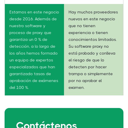
Estamos en este negocio
Hay muchos proveedores
desde 2016. Además de
nuevos en este negocio
nuestro software y
que no tienen
proceso de proxy que
experiencia o tienen
garantiza un 0 % de
conocimientos limitados.
detección, a lo largo de
Su software proxy no
los años hemos formado
está probado y conlleva
un equipo de expertos
el riesgo de que lo
especializados que han
detecten por hacer
garantizado tasas de
trampa o simplemente
aprobación de exámenes
por no aprobar el
del 100 %.
examen.
Contáctenos