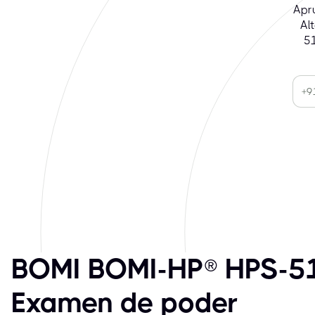
Apru
Al
51
BOMI BOMI-HP® HPS-5
Examen de poder