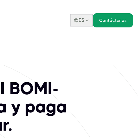
ES
Contáctenos
I BOMI-
a y paga
r.