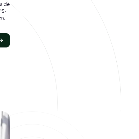
es de
PS-
en.