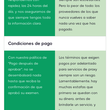
rapidez, las 24 horas del
Pero lo peor de todo: los
día, y nos aseguramos de
proveedores de los que
que siempre tengas toda
nunca vuelves a saber
la información clara.
nada una vez que has
pagado.
Condiciones de pago
Con nuestra política de
Los términos que exigen
"Pago después de
pagos por adelantado
aprobar", no se
para servicios de proxy
desembolsará nada
siempre son un riesgo.
hasta que reciba la
Lamentablemente, hay
confirmación de que
muchas estafas que
aprobó su examen.
primero se quedan con
su dinero, antes de
brindarle un servicio, y