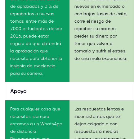
de aprobados y 0 % de
nuevos en el mercado o
reprobados o nuevas
con bajas tasas de éxito,
tomas, entre más de
corre el riesgo de
7000 estudiantes desde
reprobar su examen,
2016, puede estar
perder su dinero por
seguro de que obtendrá
tener que volver a
la aprobación que
tomarlo y sufrir el estrés
necesita para obtener la
de una mala experiencia.
insignia de excelencia
para su carrera.
Apoyo
Para cualquier cosa que
Las respuestas lentas e
necesites, siempre
inconsistentes que te
estamos a un WhatsApp
dejan colgado o con
de distancia.
respuestas a medias
Respondemos con
siempre son estresantes.