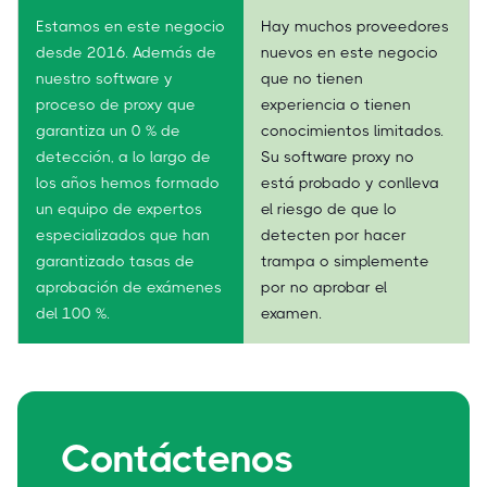
Estamos en este negocio
Hay muchos proveedores
desde 2016. Además de
nuevos en este negocio
nuestro software y
que no tienen
proceso de proxy que
experiencia o tienen
garantiza un 0 % de
conocimientos limitados.
detección, a lo largo de
Su software proxy no
los años hemos formado
está probado y conlleva
un equipo de expertos
el riesgo de que lo
especializados que han
detecten por hacer
garantizado tasas de
trampa o simplemente
aprobación de exámenes
por no aprobar el
del 100 %.
examen.
Contáctenos