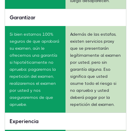
luego desaparecen.
Garantizar
Si bien estamos 100%
Además de las estafas,
seguros de que aprobará
existen servicios proxy
su examen, aún le
que se presentarán
ofrecemos una garantía
legítimamente al examen
si hipotéticamente no
por usted, pero sin
aprueba: pagaremos la
garantía alguna. Eso
repetición del examen,
significa que usted
realizaremos el examen
asume todo el riesgo si
por usted y nos
no aprueba y usted
aseguraremos de que
deberá pagar por la
apruebe.
repetición del examen.
Experiencia