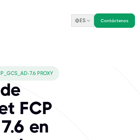
ES
Contáctenos
CP_GCS_AD-7.6 PROXY
 de
net FCP
7.6 en