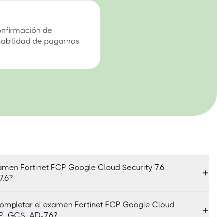
onfirmación de
mabilidad de pagarnos
xamen Fortinet FCP Google Cloud Security 7.6
7.6?
ompletar el examen Fortinet FCP Google Cloud
FCP_GCS_AD-7.6?