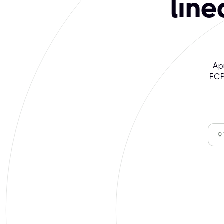
lín
Ap
FCP