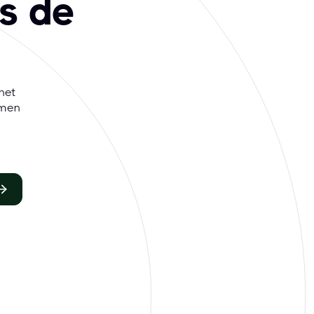
s de
net
amen