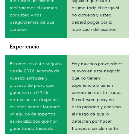
repetición del examen,
significa que usted
realizaremos el examen
asume todo el riesgo si
por usted y nos
no aprueba y usted
aseguraremos de que
deberá pagar por la
apruebe.
repetición del examen.
Experiencia
Estamos en este negocio
Hay muchos proveedores
desde 2016. Además de
nuevos en este negocio
nuestro software y
que no tienen
proceso de proxy que
experiencia o tienen
garantiza un 0 % de
conocimientos limitados.
detección, a lo largo de
Su software proxy no
los años hemos formado
está probado y conlleva
un equipo de expertos
el riesgo de que lo
especializados que han
detecten por hacer
garantizado tasas de
trampa o simplemente