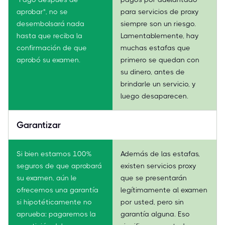
aprobar", no se
para servicios de proxy
desembolsará nada
siempre son un riesgo.
hasta que reciba la
Lamentablemente, hay
confirmación de que
muchas estafas que
aprobó su examen.
primero se quedan con
su dinero, antes de
brindarle un servicio, y
luego desaparecen.
Garantizar
Si bien estamos 100%
Además de las estafas,
seguros de que aprobará
existen servicios proxy
su examen, aún le
que se presentarán
ofrecemos una garantía
legítimamente al examen
si hipotéticamente no
por usted, pero sin
aprueba: pagaremos la
garantía alguna. Eso