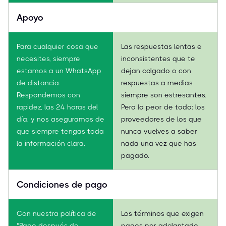
Apoyo
Para cualquier cosa que
Las respuestas lentas e
necesites, siempre
inconsistentes que te
estamos a un WhatsApp
dejan colgado o con
de distancia.
respuestas a medias
Respondemos con
siempre son estresantes.
rapidez, las 24 horas del
Pero lo peor de todo: los
día, y nos aseguramos de
proveedores de los que
que siempre tengas toda
nunca vuelves a saber
la información clara.
nada una vez que has
pagado.
Condiciones de pago
Con nuestra política de
Los términos que exigen
"Pago después de
pagos por adelantado