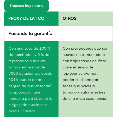
Empiece hoy mismo
PROXY DE LA TCC
OTROS
Pasando la garantía
Con una tasa de 100 %
Con proveedores que son
de aprobados y 0 % de
nuevos en el mercado o
reprobados o nuevas
con bajas tasas de éxito,
tomas, entre más de
corre el riesgo de
7000 estudiantes desde
reprobar su examen,
2016, puede estar
perder su dinero por
seguro de que obtendrá
tener que volver a
la aprobación que
tomarlo y sufrir el estrés
necesita para obtener la
de una mala experiencia.
insignia de excelencia
para su carrera.